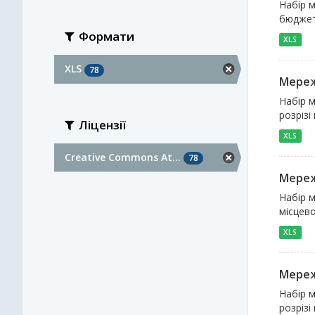
Набір м
бюджет
Формати
XLS
XLS
78
Мереж
Набір м
розрізі
Ліцензії
XLS
Creative Commons At...
78
Мереж
Набір м
місцево
XLS
Мереж
Набір м
розрізі