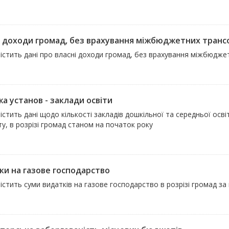
і доходи громад, без врахування міжбюджетних трансф
містить дані про власні доходи громад, без врахування міжбюдж
а установ - заклади освіти
істить дані щодо кількості закладів дошкільної та середньої осв
у, в розрізі громад станом на початок року
ки на газове господарство
істить суми видатків на газове господарство в розрізі громад за