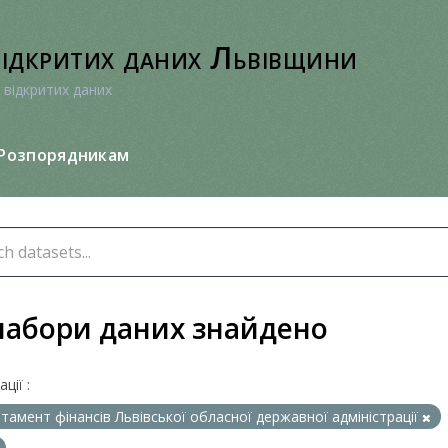
відкритих даних Львівщини
 відкритих даних
Розпорядникам
набори даних знайдено
ції :
тамент фінансів Львівської обласної державної адміністрації