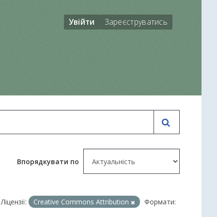
Увійти
Зареєструватись
Впорядкувати по
Ліцензії:
Creative Commons Attribution
Формати: