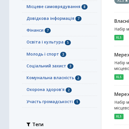
XLS
Місцеве самоврядування
8
Довідкова інформація
7
Власн
Набір м
Фінанси
7
XLS
Освіта і культура
5
Молодь i спорт
Мереж
3
Набір м
Соціальний захист
3
місцево
Комунальна власність
XLS
2
Охорона здоров'я
2
Мереж
Участь громадськості
1
Набір м
місцево
XLS
Теги