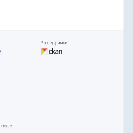
За підтримки
х
о інше