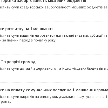
торська заборгованість місцевих бюджетів
істить суми кредиторської заборгованості місцевих бюджетів за 
ки розвитку на 1 мешканця
істить суми видатків на розвиток (капітальні видатки, субсидії 
 за певний період з початку року
ї в розрізі громад
істить суми дотацій з державного та інших місцевих бюджетів в р
ки на оплату комунальних послуг на 1 мешканця гром
істить суми видатків на оплату комунальних послуг установ на 1
 громад