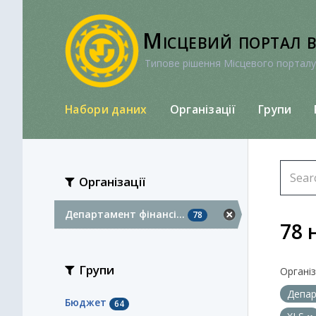
Перейти
до
Місцевий портал 
вмісту
Типове рішення Місцевого порталу
Набори даних
Організації
Групи
Організації
Департамент фінансі...
78
78 
Групи
Організа
Депар
Бюджет
64