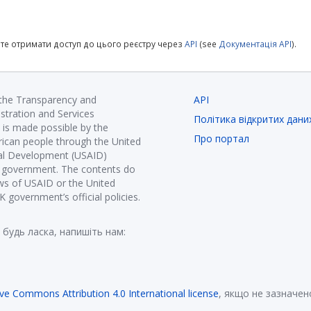
те отримати доступ до цього реєстру через
API
(see
Документація API
).
 the Transparency and
API
istration and Services
Політика відкритих дани
is made possible by the
Про портал
ican people through the United
nal Development (USAID)
K government. The contents do
ews of USAID or the United
government’s official policies.
 будь ласка, напишіть нам:
ive Commons Attribution 4.0 International license
, якщо не зазначен