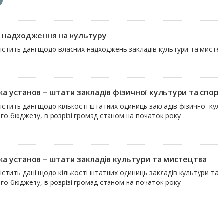
і надходження на культуру
істить дані щодо власних надходжень закладів культури та мисте
а установ – штати закладів фізичної культури та спо
істить дані щодо кількості штатних одиниць закладів фізичної к
го бюджету, в розрізі громад станом на початок року
а установ – штати закладів культури та мистецтва
істить дані щодо кількості штатних одиниць закладів культури 
го бюджету, в розрізі громад станом на початок року