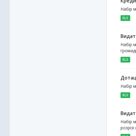
Креди
Набір м
XLS
Видат
Набір м
громади
XLS
Дотаці
Набір м
XLS
Видат
Набір м
розрізі