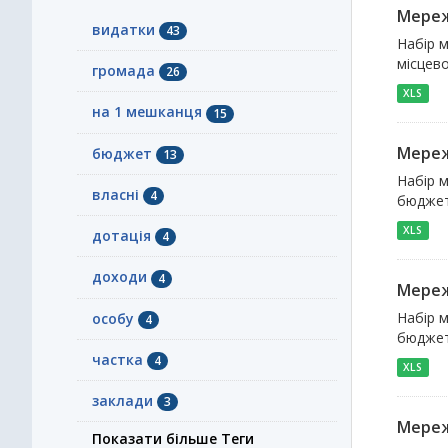
Мереж
видатки
43
Набір м
місцево
громада
26
XLS
на 1 мешканця
15
Мереж
бюджет
13
Набір м
власні
4
бюджет
XLS
дотація
4
доходи
4
Мереж
Набір м
особу
4
бюджет
частка
4
XLS
заклади
3
Мереж
Показати більше Теги