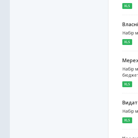
XLS
Власн
Набір 
XLS
Мереж
Набір м
бюджет
XLS
Видат
Набір м
XLS