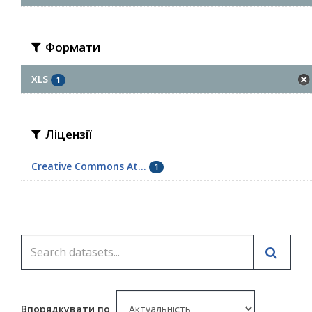
Формати
XLS
1
Ліцензії
Creative Commons At...
1
Впорядкувати по