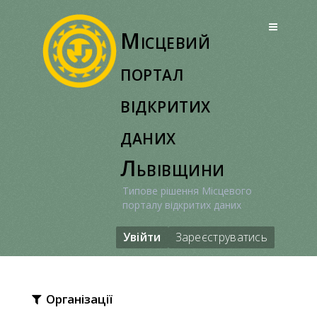
Перейти
до
Місцевий
вмісту
портал
відкритих
даних
Львівщини
Типове рішення Місцевого
порталу відкритих даних
Увійти
Зареєструватись
Організації