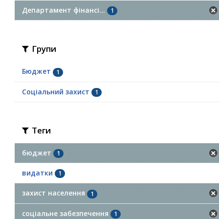
Департамент фінансі...
1
Групи
Бюджет
1
Соціальний захист
1
Теги
бюджет
1
видатки
1
захист населення
1
соціальне забезпечення
1