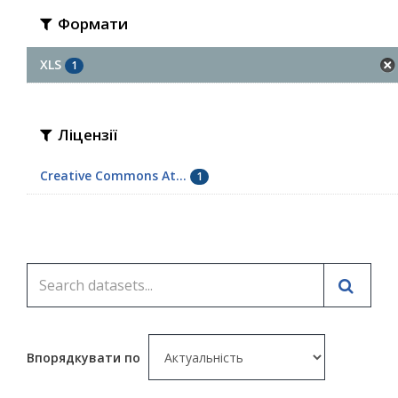
Формати
XLS
1
Ліцензії
Creative Commons At...
1
Впорядкувати по