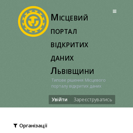
Перейти
до
Місцевий
вмісту
портал
відкритих
даних
Львівщини
Типове рішення Місцевого
порталу відкритих даних
Увійти
Зареєструватись
Організації