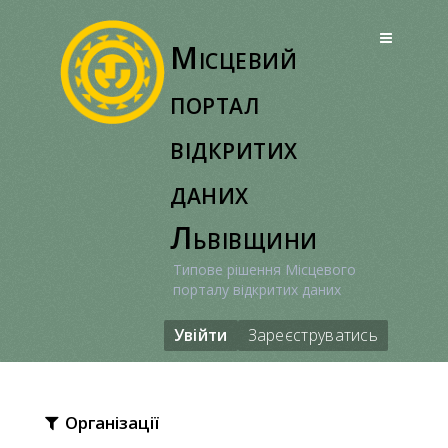
Перейти
до
Місцевий
вмісту
портал
відкритих
даних
Львівщини
Типове рішення Місцевого
порталу відкритих даних
Увійти
Зареєструватись
Організації