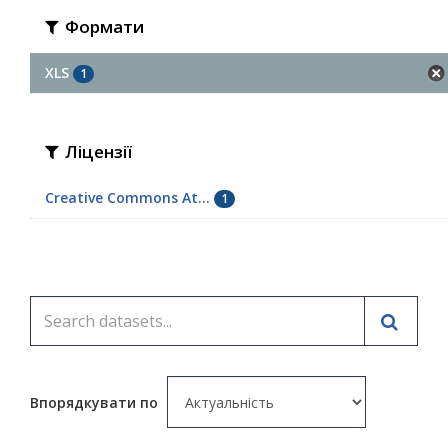
Формати
XLS
1
Ліцензії
Creative Commons At...
1
Впорядкувати по