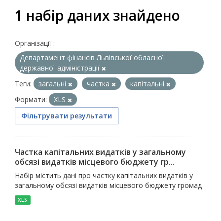
1 набір даних знайдено
Організації :
Департамент фінансів Львівської обласної
державної адміністрації
Теги:
загальні
частка
капітальні
Формати:
XLS
Фільтрувати результати
Частка капітальних видатків у загальному
обсязі видатків місцевого бюджету гр...
Набір містить дані про частку капітальних видатків у
загальному обсязі видатків місцевого бюджету громад
XLS