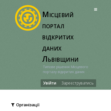
Перейти
до
Місцевий
вмісту
портал
відкритих
даних
Львівщини
Типове рішення Місцевого
порталу відкритих даних
Увійти
Зареєструватись
Організації