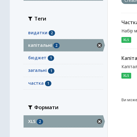
Creat
Теги
Частка
Набір м
видатки
2
XLS
капітальні
2
бюджет
Капіта
1
Капітал
загальні
1
XLS
частка
1
Ви може
Формати
XLS
2