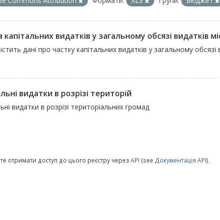
ive Commons Attribution
Формати:
XLS
Групи:
Бюджет
 капітальних видатків у загальному обсязі видатків мі
істить дані про частку капітальних видатків у загальному обсяз
льні видатки в розрізі територій
ьні видатки в розрізі територіальних громад
те отримати доступ до цього реєстру через
API
(see
Документація API
).