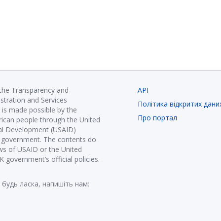
 the Transparency and
API
istration and Services
Політика відкритих дани
is made possible by the
Про портал
ican people through the United
nal Development (USAID)
K government. The contents do
ews of USAID or the United
government’s official policies.
 будь ласка, напишіть нам: