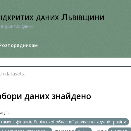
відкритих даних Львівщини
 відкритих даних
Розпорядникам
абори даних знайдено
ції :
тамент фінансів Львівської обласної державної адміністрації