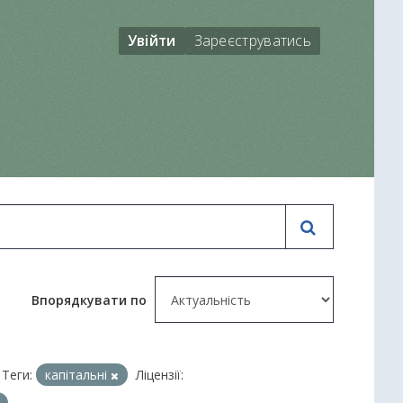
Увійти
Зареєструватись
Впорядкувати по
Теги:
капітальні
Ліцензії: