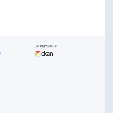
За підтримки
х