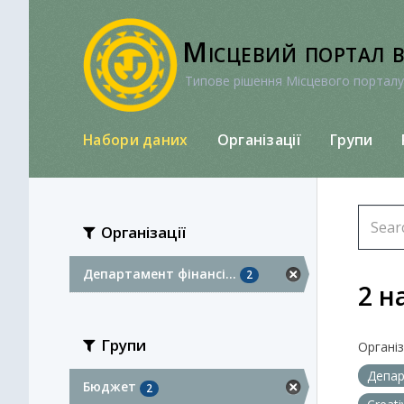
Перейти
до
Місцевий портал 
вмісту
Типове рішення Місцевого порталу
Набори даних
Організації
Групи
Організації
Департамент фінансі...
2
2 н
Групи
Організа
Депар
Бюджет
2