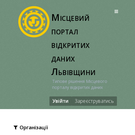
Перейти
до
Місцевий
вмісту
портал
відкритих
даних
Львівщини
Типове рішення Місцевого
порталу відкритих даних
Увійти
Зареєструватись
Організації