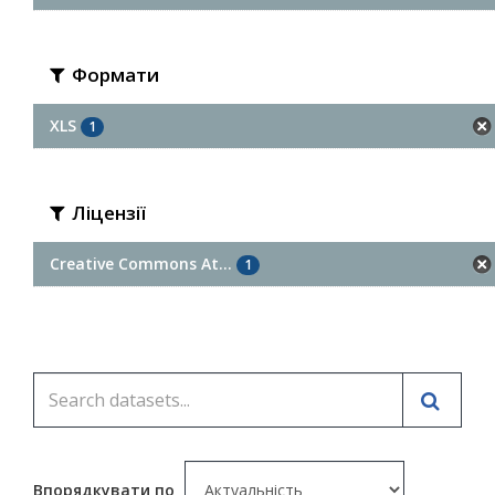
Формати
XLS
1
Ліцензії
Creative Commons At...
1
Впорядкувати по