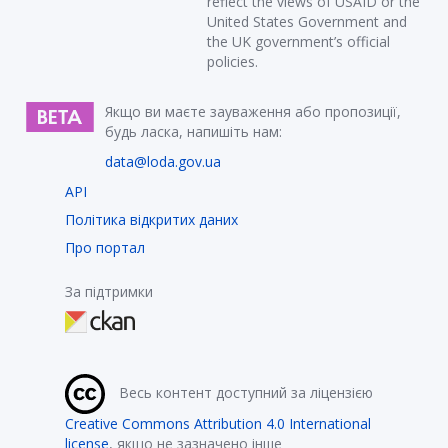
reflect the views of USAID or the
United States Government and
the UK government’s official
policies.
Якщо ви маєте зауваження або пропозиції,
будь ласка, напишіть нам:
data@loda.gov.ua
API
Політика відкритих даних
Про портал
За підтримки
Весь контент доступний за ліцензією
Creative Commons Attribution 4.0 International
license
, якщо не зазначено інше