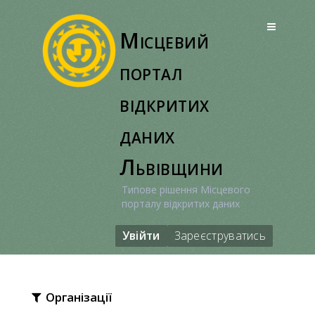
Перейти
до
Місцевий
вмісту
портал
відкритих
даних
Львівщини
Типове рішення Місцевого
порталу відкритих даних
Увійти
Зареєструватись
Організації