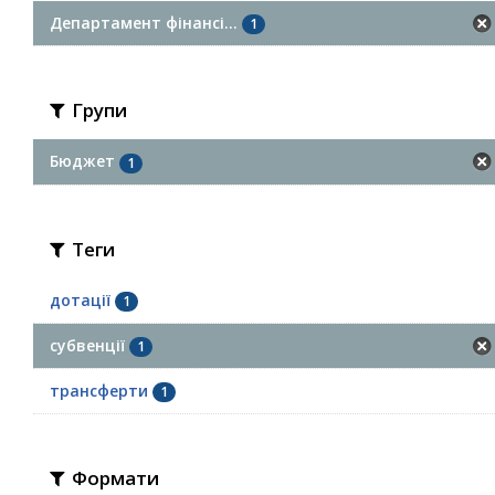
Департамент фінансі...
1
Групи
Бюджет
1
Теги
дотації
1
субвенції
1
трансферти
1
Формати