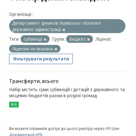
Організації :
Департамент фінансів Львівської обласної
державної адміністрації
Теги:
субвенції
Групи:
Бюджет
Ліцензії:
Ліцензію не вказано
Фільтрувати результати
Трансферти, всього
Набір містить суми субвенцій і дотацій з державного та
місцевих бюджетів разом в розрізі громад
XLS
Ви можете отримати доступ до цього реєстру через
API
(see
Документація API
).