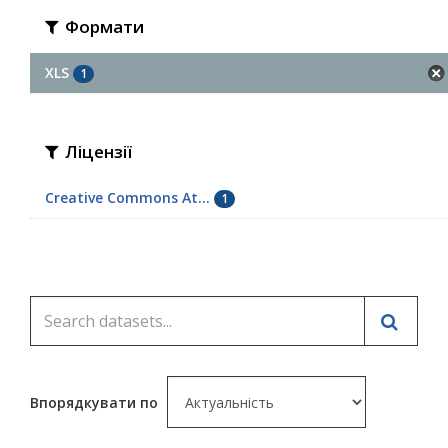
Формати
XLS
1
Ліцензії
Creative Commons At...
1
Впорядкувати по