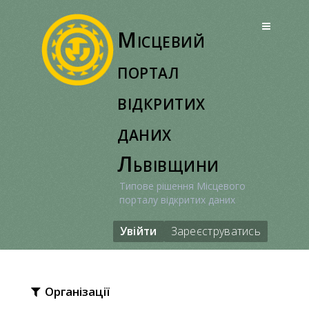
Перейти
до
Місцевий
вмісту
портал
відкритих
даних
Львівщини
Типове рішення Місцевого
порталу відкритих даних
Увійти
Зареєструватись
Організації