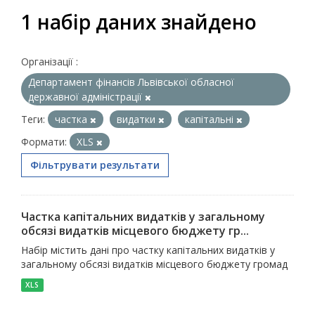
1 набір даних знайдено
Організації :
Департамент фінансів Львівської обласної
державної адміністрації
Теги:
частка
видатки
капітальні
Формати:
XLS
Фільтрувати результати
Частка капітальних видатків у загальному
обсязі видатків місцевого бюджету гр...
Набір містить дані про частку капітальних видатків у
загальному обсязі видатків місцевого бюджету громад
XLS