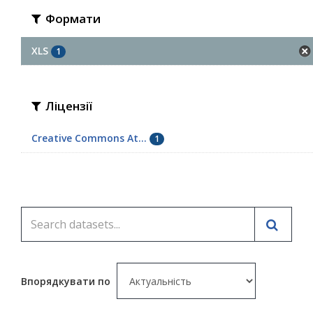
Формати
XLS
1
Ліцензії
Creative Commons At...
1
Впорядкувати по