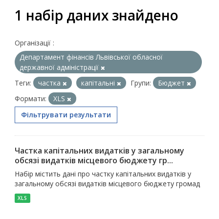
1 набір даних знайдено
Організації :
Департамент фінансів Львівської обласної
державної адміністрації
Теги:
частка
капітальні
Групи:
Бюджет
Формати:
XLS
Фільтрувати результати
Частка капітальних видатків у загальному
обсязі видатків місцевого бюджету гр...
Набір містить дані про частку капітальних видатків у
загальному обсязі видатків місцевого бюджету громад
XLS