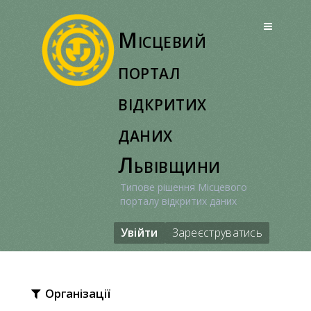
Перейти
до
Місцевий
вмісту
портал
відкритих
даних
Львівщини
Типове рішення Місцевого
порталу відкритих даних
Увійти
Зареєструватись
Організації