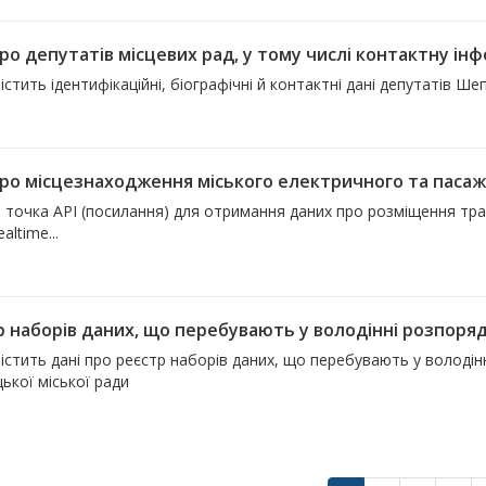
ро депутатів місцевих рад, у тому числі контактну інфо
істить ідентифікаційні, біографічні й контактні дані депутатів Ше
про місцезнаходження міського електричного та пасаж
а точка API (посилання) для отримання даних про розміщення тра
altime...
р наборів даних, що перебувають у володінні розпоря
істить дані про реєстр наборів даних, що перебувають у володі
ької міської ради