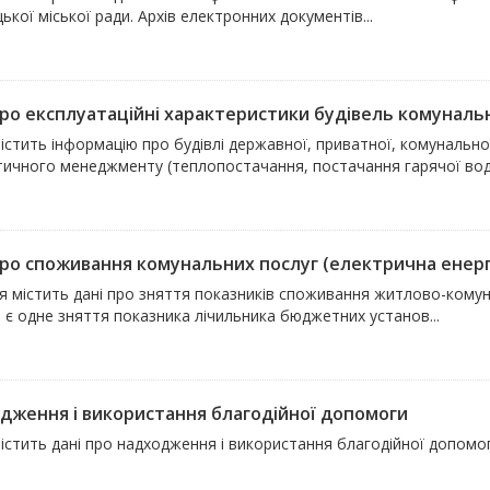
кої міської ради. Архів електронних документів...
про експлуатаційні характеристики будівель комунальни
істить інформацію про будівлі державної, приватної, комунально
тичного менеджменту (теплопостачання, постачання гарячої води
ро споживання комунальних послуг (електрична енергія,
я містить дані про зняття показників споживання житлово-комун
 є одне зняття показника лічильника бюджетних установ...
дження і використання благодійної допомоги
істить дані про надходження і використання благодійної допомо