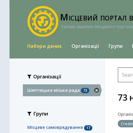
Перейти
до
Місцевий портал 
вмісту
Типове рішення Місцевого порталу
Набори даних
Організації
Групи
Організації
Шептицька міська рада
73
73 
Групи
Організа
Creat
Місцеве самоврядування
17