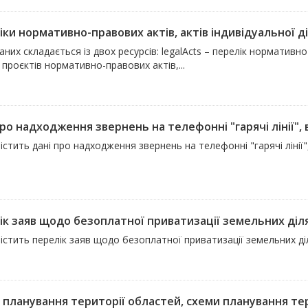
ки нормативно-правових актів, актів індивідуальної дії
аних складається із двох ресурсів: legalActs – перелік нормативно-п
 проєктів нормативно-правових актів,...
ро надходження звернень на телефонні "гарячі лінії", в
істить дані про надходження звернень на телефонні "гарячі лінії
ік заяв щодо безоплатної приватизації земельних ді
містить перелік заяв щодо безоплатної приватизації земельних д
планування території областей, схеми планування терит