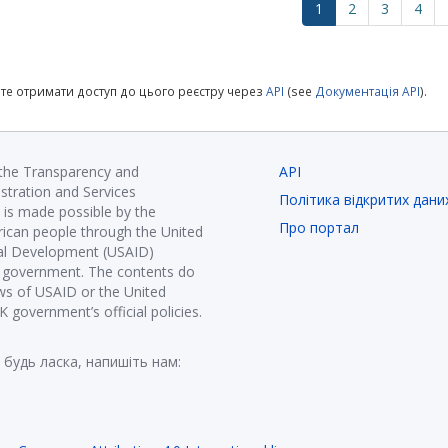
1
2
3
4
те отримати доступ до цього реєстру через
API
(see
Документація API
).
 the Transparency and
API
istration and Services
Політика відкритих дани
is made possible by the
Про портал
ican people through the United
nal Development (USAID)
K government. The contents do
ews of USAID or the United
government’s official policies.
 будь ласка, напишіть нам: