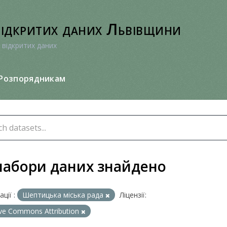
відкритих даних Львівщини
 відкритих даних
Розпорядникам
набори даних знайдено
ції :
Шептицька міська рада
Ліцензії:
ive Commons Attribution