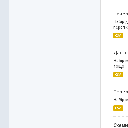
Перелі
Набір д
перелік
CSV
Дані п
Набір м
тощо
CSV
Перел
Набір 
CSV
Схеми 