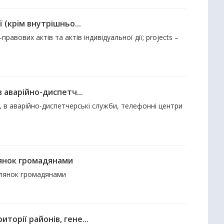
 (крім внутрішньо...
равових актів та актів індивідуальної дії; projects –
 аварійно-диспетч...
", в аварійно-диспетчерські служби, телефонні центри
лянок громадянами
ілянок громадянами
орії районів, гене...