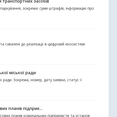
я транспортних засобів
 паркування, зокрема: суми штрафів, інформацію про
 та схвалені до реалізації в цифровій екосистемі
кої міської ради
ї ради. Зокрема, номер, дату заявки, статус її
их планів підприє...
ансових планів комунальних підприємств та установ