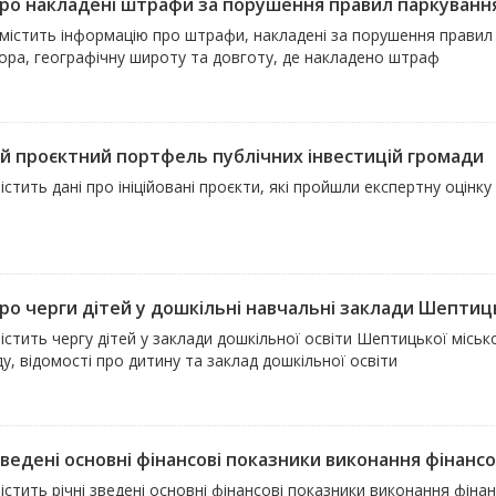
про накладені штрафи за порушення правил паркуванн
 містить інформацію про штрафи, накладені за порушення правил
тора, географічну широту та довготу, де накладено штраф
й проєктний портфель публічних інвестицій громади
істить дані про ініційовані проєкти, які пройшли експертну оцінку
про черги дітей у дошкільні навчальні заклади Шептиць
істить чергу дітей у заклади дошкільної освіти Шептицької місько
у, відомості про дитину та заклад дошкільної освіти
зведені основні фінансові показники виконання фінансов
істить річні зведені основні фінансові показники виконання фін