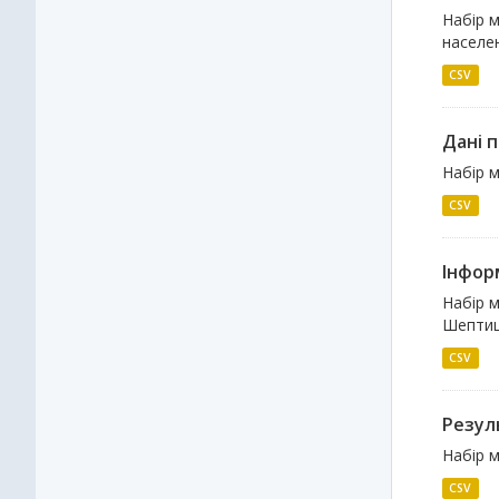
Набір м
населен
CSV
Дані 
Набір 
CSV
Інфор
Набір 
Шептиц
CSV
Резул
Набір 
CSV