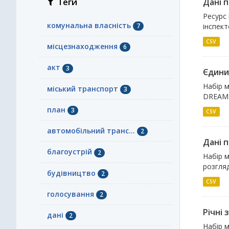
Теги
Дані 
Ресурс
комунальна власність
7
інспек
CSV
місцезнаходження
6
акт
3
Єдини
Набір м
міський транспорт
3
DREAM
план
3
CSV
автомобільний транс...
2
Дані 
благоустрій
2
Набір м
розгляд
будівництво
2
CSV
голосування
2
Річні 
дані
2
Набір м