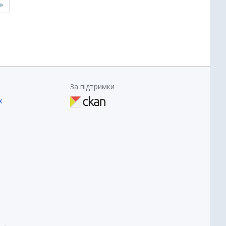
»
За підтримки
х