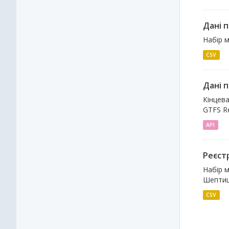
Дані п
Набір м
CSV
Дані 
Кінцев
GTFS Re
API
Реєст
Набір м
Шептиц
CSV