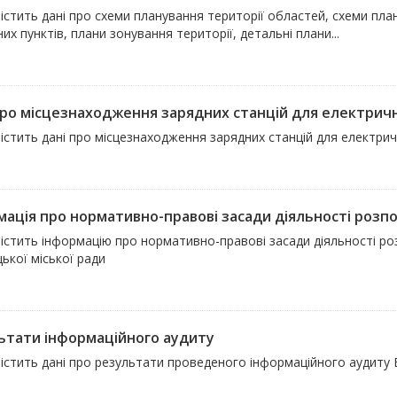
істить дані про схеми планування території областей, схеми план
их пунктів, плани зонування території, детальні плани...
про місцезнаходження зарядних станцій для електрич
містить дані про місцезнаходження зарядних станцій для електри
мація про нормативно-правові засади діяльності розп
містить інформацію про нормативно-правові засади діяльності р
ької міської ради
ьтати інформаційного аудиту
містить дані про результати проведеного інформаційного аудиту