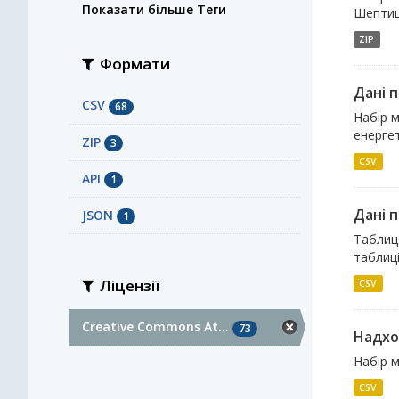
Показати більше Теги
Шептиць
ZIP
Формати
Дані 
CSV
68
Набір м
енерге
ZIP
3
CSV
API
1
Дані п
JSON
1
Таблиц
таблиці
Ліцензії
CSV
Creative Commons At...
73
Надхо
Набір м
CSV