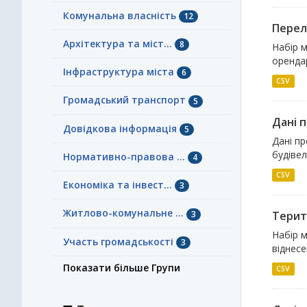
Комунальна власність
12
Перел
Архітектура та міст...
8
Набір м
орендар
Інфраструктура міста
6
CSV
Громадський транспорт
5
Дані 
Довідкова інформація
5
Дані п
будіве
Нормативно-правова ...
4
CSV
Економіка та інвест...
3
Житлово-комунальне ...
3
Терит
Набір м
Участь громадськості
3
віднес
Показати більше Групи
CSV