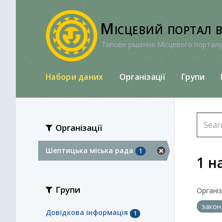
Перейти
до
Місцевий портал 
вмісту
Типове рішення Місцевого порталу
Набори даних
Організації
Групи
Організації
Шептицька міська рада
1
1 н
Групи
Організа
закон
Довідкова інформація
1