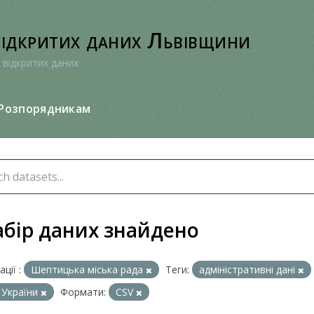
відкритих даних Львівщини
 відкритих даних
Розпорядникам
абір даних знайдено
ції :
Шептицька міська рада
Теги:
адміністративні дані
 України
Формати:
CSV