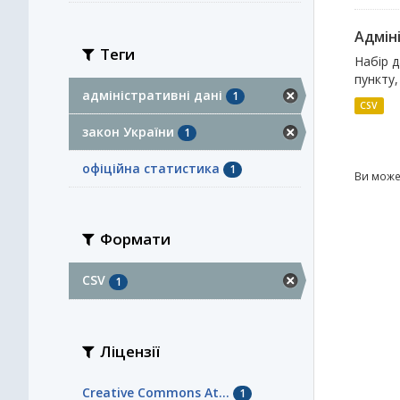
Адміні
Теги
Набір д
пункту,
адміністративні дані
1
CSV
закон України
1
офіційна статистика
1
Ви може
Формати
CSV
1
Ліцензії
Creative Commons At...
1