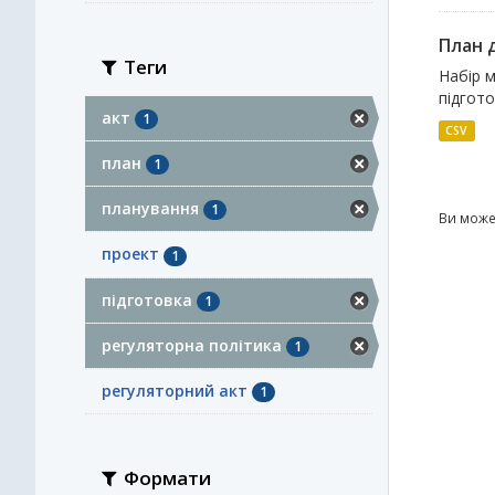
План д
Теги
Набір м
підгото
акт
1
CSV
план
1
планування
1
Ви може
проект
1
підготовка
1
регуляторна політика
1
регуляторний акт
1
Формати