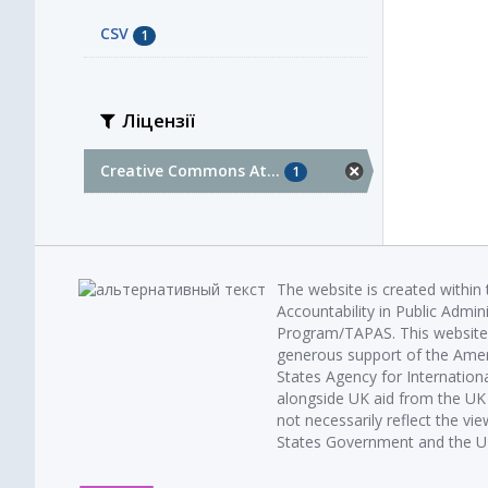
CSV
1
Ліцензії
Creative Commons At...
1
The website is created within
Accountability in Public Admin
Program/TAPAS. This website 
generous support of the Amer
States Agency for Internatio
alongside UK aid from the U
not necessarily reflect the vi
States Government and the UK 