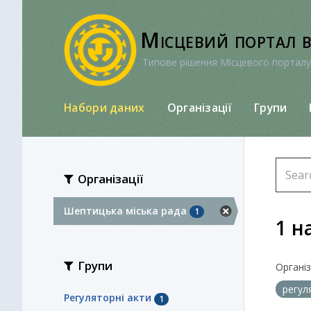
Перейти
до
Місцевий портал 
вмісту
Типове рішення Місцевого порталу
Набори даних
Організації
Групи
Організації
Шептицька міська рада
1
1 н
Групи
Організа
регул
Регуляторні акти
1