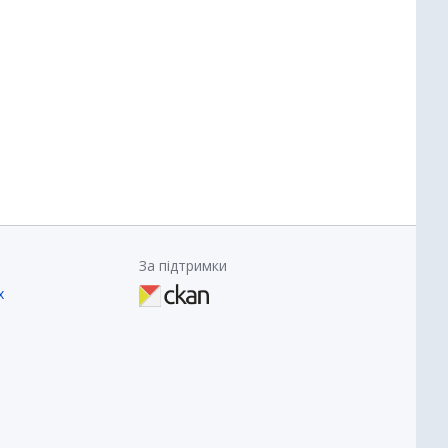
За підтримки
х