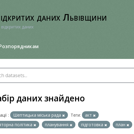
відкритих даних Львівщини
 відкритих даних
Розпорядникам
абір даних знайдено
ції :
Шептицька міська рада
Теги:
акт
яторна політика
планування
підготовка
план