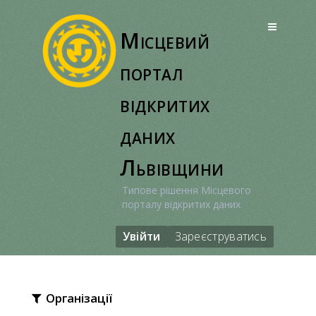
Перейти
до
Місцевий
вмісту
портал
відкритих
даних
Львівщини
Типове рішення Місцевого
порталу відкритих даних
Увійти
Зареєструватись
Організації