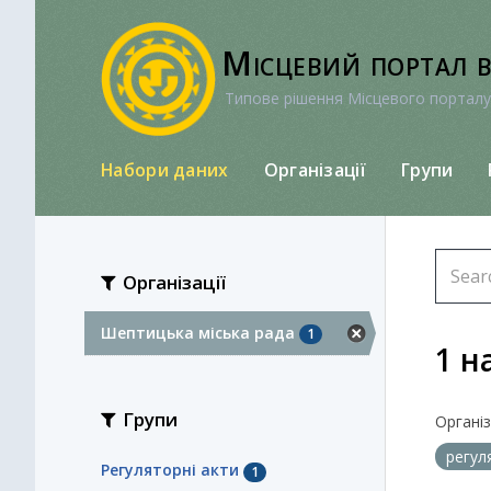
Перейти
до
Місцевий портал 
вмісту
Типове рішення Місцевого порталу
Набори даних
Організації
Групи
Організації
Шептицька міська рада
1
1 н
Групи
Організа
регул
Регуляторні акти
1