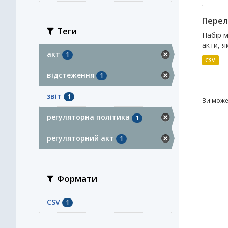
Перелі
Теги
Набір м
акти, я
акт
1
CSV
відстеження
1
звіт
1
Ви може
регуляторна політика
1
регуляторний акт
1
Формати
CSV
1