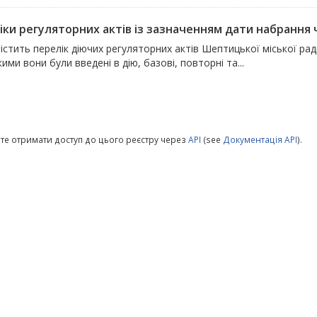
ки регуляторних актів із зазначенням дати набрання чи
істить перелік діючих регуляторних актів Шептицької міської ра
кими вони були введені в дію, базові, повторні та...
те отримати доступ до цього реєстру через
API
(see
Документація API
).