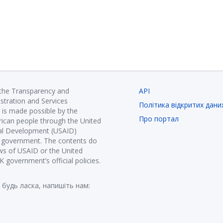
 the Transparency and
API
istration and Services
Політика відкритих дани
is made possible by the
Про портал
ican people through the United
nal Development (USAID)
K government. The contents do
ews of USAID or the United
government’s official policies.
 будь ласка, напишіть нам: