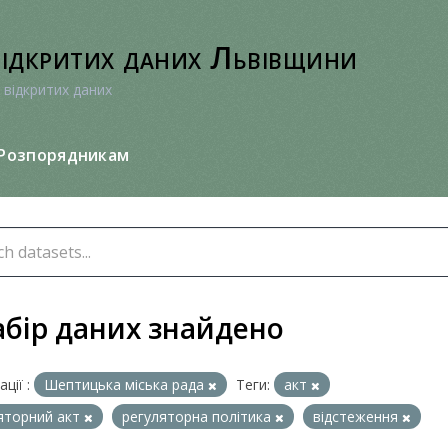
відкритих даних Львівщини
 відкритих даних
Розпорядникам
абір даних знайдено
ції :
Шептицька міська рада
Теги:
акт
яторний акт
регуляторна політика
відстеження