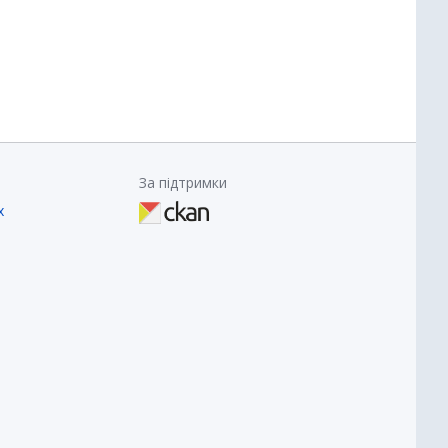
За підтримки
х