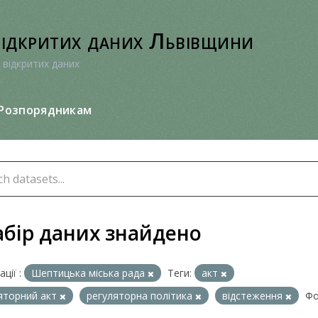
відкритих даних Львівщини
 відкритих даних
Розпорядникам
абір даних знайдено
ції :
Шептицька міська рада
Теги:
акт
яторний акт
регуляторна політика
відстеження
Фо