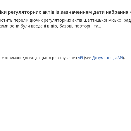
ки регуляторних актів із зазначенням дати набрання чи
істить перелік діючих регуляторних актів Шептицької міської ра
кими вони були введені в дію, базові, повторні та...
те отримати доступ до цього реєстру через
API
(see
Документація API
).