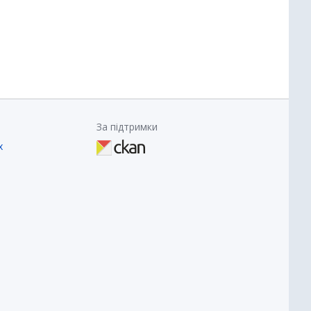
За підтримки
х