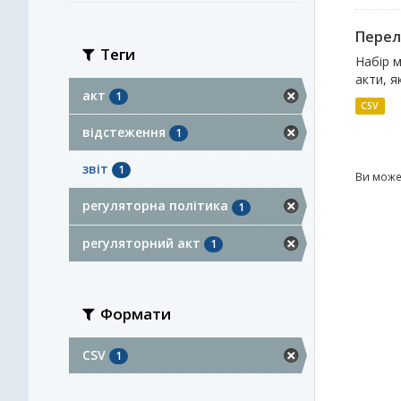
Перелі
Теги
Набір м
акти, я
акт
1
CSV
відстеження
1
звіт
1
Ви може
регуляторна політика
1
регуляторний акт
1
Формати
CSV
1