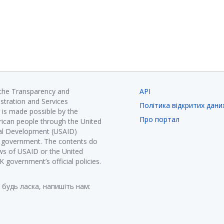
 the Transparency and
API
istration and Services
Політика відкритих дани
is made possible by the
Про портал
ican people through the United
nal Development (USAID)
K government. The contents do
ews of USAID or the United
government’s official policies.
 будь ласка, напишіть нам: