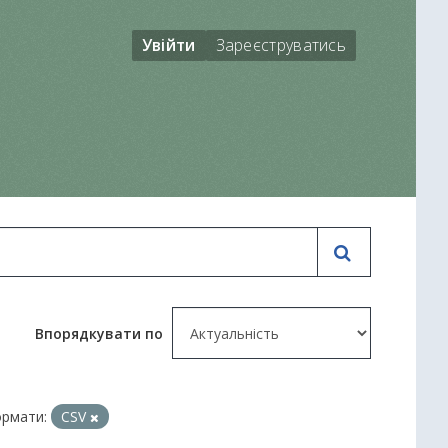
Увійти
Зареєструватись
Впорядкувати по
рмати:
CSV