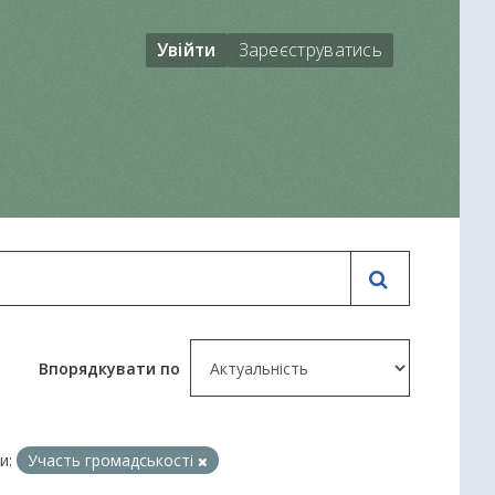
Увійти
Зареєструватись
Впорядкувати по
и:
Участь громадськості