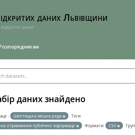
відкритих даних Львівщини
 відкритих даних
Розпорядникам
абір даних знайдено
ції :
Шептицька міська рада
Теги:
 на отриманння публічної інформації
Формати:
CSV
Груп