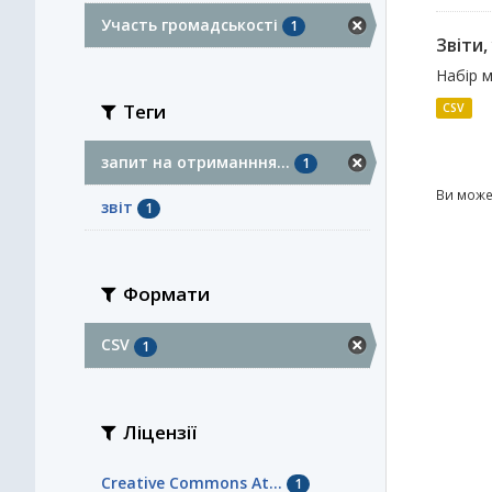
Участь громадськості
1
Звіти,
Набір м
Теги
CSV
запит на отриманння...
1
Ви може
звіт
1
Формати
CSV
1
Ліцензії
Creative Commons At...
1