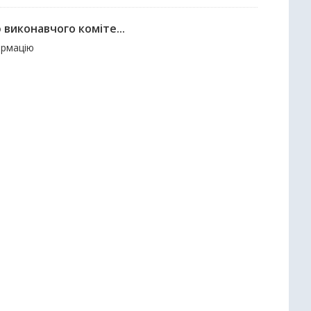
 виконавчого коміте...
ормацію