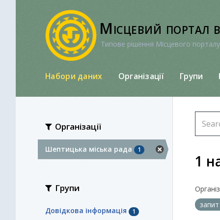
Перейти
до
Місцевий портал 
вмісту
Типове рішення Місцевого порталу
Набори даних
Організації
Групи
Організації
Шептицька міська рада
1
1 н
Групи
Організа
запит
Довідкова інформація
1