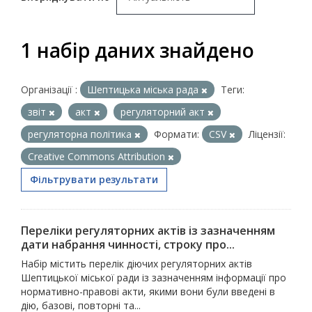
1 набір даних знайдено
Організації :
Шептицька міська рада
Теги:
звіт
акт
регуляторний акт
регуляторна політика
Формати:
CSV
Ліцензії:
Creative Commons Attribution
Фільтрувати результати
Переліки регуляторних актів із зазначенням
дати набрання чинності, строку про...
Набір містить перелік діючих регуляторних актів
Шептицької міської ради із зазначенням інформації про
нормативно-правові акти, якими вони були введені в
дію, базові, повторні та...