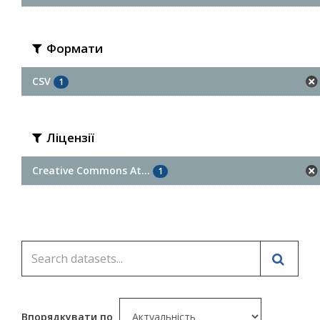
Формати
CSV
1
Ліцензії
Creative Commons At...
1
Впорядкувати по