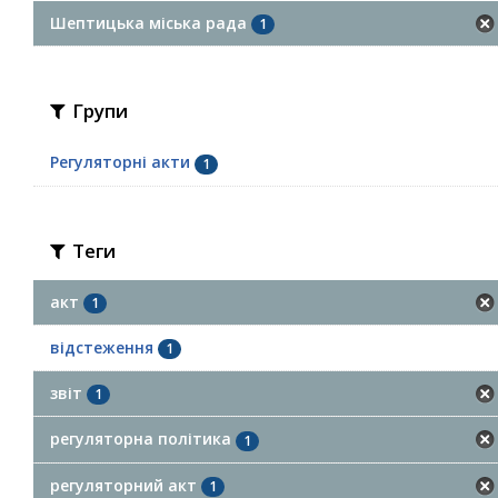
Шептицька міська рада
1
Групи
Регуляторні акти
1
Теги
акт
1
відстеження
1
звіт
1
регуляторна політика
1
регуляторний акт
1