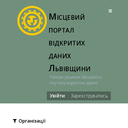
Перейти
до
Місцевий
вмісту
портал
відкритих
даних
Львівщини
Типове рішення Місцевого
порталу відкритих даних
Увійти
Зареєструватись
Організації