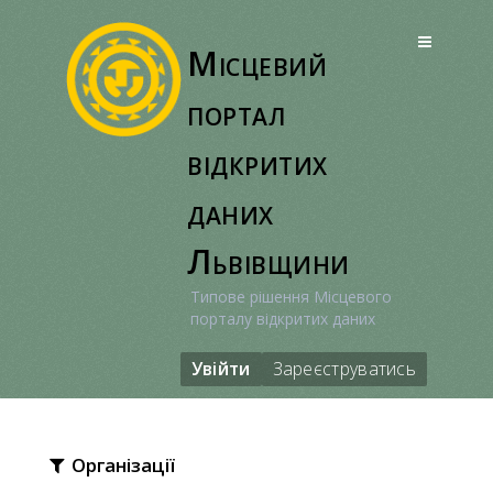
Перейти
до
Місцевий
вмісту
портал
відкритих
даних
Львівщини
Типове рішення Місцевого
порталу відкритих даних
Увійти
Зареєструватись
Організації