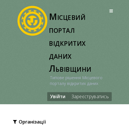
Перейти
до
Місцевий
вмісту
портал
відкритих
даних
Львівщини
Типове рішення Місцевого
порталу відкритих даних
Увійти
Зареєструватись
Організації