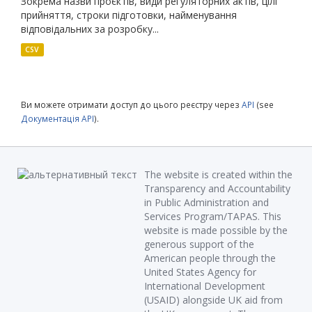
Зокрема назви проєктів, види регуляторних актів, цілі
прийняття, строки підготовки, найменування
відповідальних за розробку...
CSV
Ви можете отримати доступ до цього реєстру через
API
(see
Документація API
).
The website is created within the
Transparency and Accountability
in Public Administration and
Services Program/TAPAS. This
website is made possible by the
generous support of the
American people through the
United States Agency for
International Development
(USAID) alongside UK aid from