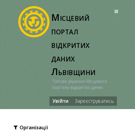
Перейти
до
Місцевий
вмісту
портал
відкритих
даних
Львівщини
Типове рішення Місцевого
порталу відкритих даних
Увійти
Зареєструватись
Організації