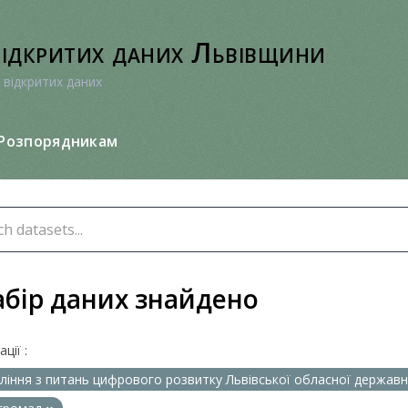
відкритих даних Львівщини
 відкритих даних
Розпорядникам
абір даних знайдено
ції :
ління з питань цифрового розвитку Львівської обласної державно