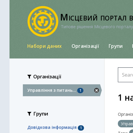
Перейти
до
Місцевий портал 
вмісту
Типове рішення Місцевого порталу
Набори даних
Організації
Групи
Організації
Управління з питань...
1
1 н
Групи
Організа
Управ
Довідкова інформація
1