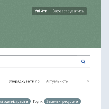
Увійти
Зареєструватись
Впорядкувати по
ї адміністрації
Групи:
Земельні ресурси