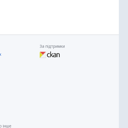
За підтримки
х
о інше