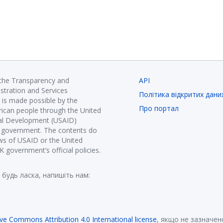
 the Transparency and
API
istration and Services
Політика відкритих дани
is made possible by the
Про портал
ican people through the United
nal Development (USAID)
K government. The contents do
ews of USAID or the United
government’s official policies.
 будь ласка, напишіть нам:
ive Commons Attribution 4.0 International license
, якщо не зазначен