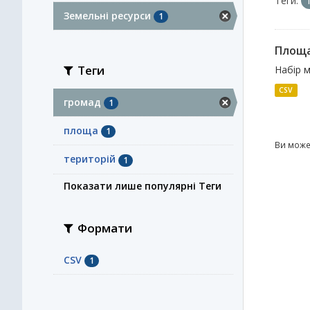
Теги:
Земельні ресурси
1
Площа
Теги
Набір м
CSV
громад
1
площа
1
Ви може
територій
1
Показати лише популярні Теги
Формати
CSV
1