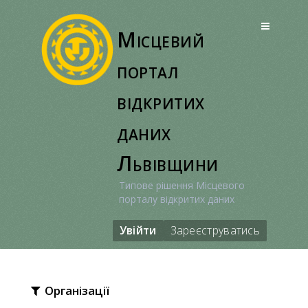
Перейти
до
Місцевий
вмісту
портал
відкритих
даних
Львівщини
Типове рішення Місцевого
порталу відкритих даних
Увійти
Зареєструватись
Організації