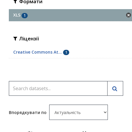
Формати
XLS
1
Ліцензії
Creative Commons At...
1
Впорядкувати по