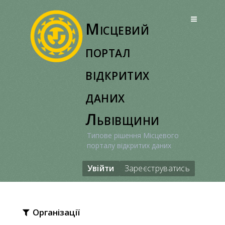
Перейти
до
Місцевий
вмісту
портал
відкритих
даних
Львівщини
Типове рішення Місцевого
порталу відкритих даних
Увійти
Зареєструватись
Організації