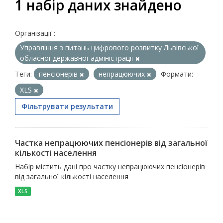
1 набір даних знайдено
Організації :
Управління з питань цифрового розвитку Львівської
обласної державної адміністрації
Теги:
пенсіонерів
непрацюючих
Формати:
XLS
Фільтрувати результати
Частка непрацюючих пенсіонерів від загальної
кількості населення
Набір містить дані про частку непрацюючих пенсіонерів
від загальної кількості населення
XLS