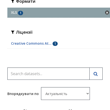
Формати
XLS
1
Ліцензії
Creative Commons At...
1
Впорядкувати по