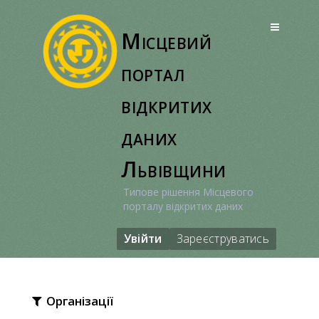
Перейти
до
Місцевий
вмісту
портал
відкритих
даних
Львівщини
Типове рішення Місцевого
порталу відкритих даних
Увійти
Зареєструватись
Організації