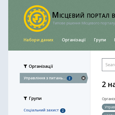
Перейти
до
Місцевий портал 
вмісту
Типове рішення Місцевого порталу
Набори даних
Організації
Групи
Організації
Управління з питань...
2
2 н
Групи
Організа
Управ
Соціальний захист
2