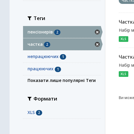
част
Теги
Частк
Набір м
пенсіонерів
2
XLS
частка
2
непрацюючих
Частк
1
Набір м
працюючих
1
XLS
Показати лише популярні Теги
Формати
Ви може
XLS
2