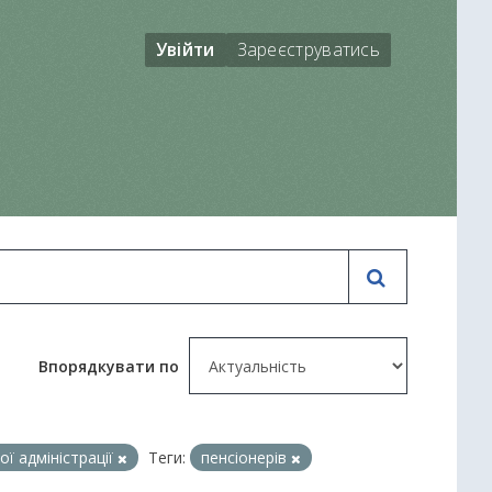
Увійти
Зареєструватись
Впорядкувати по
ї адміністрації
Теги:
пенсіонерів