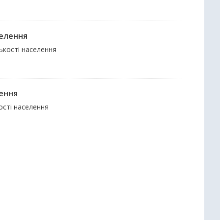
селення
лькості населення
лення
кості населення