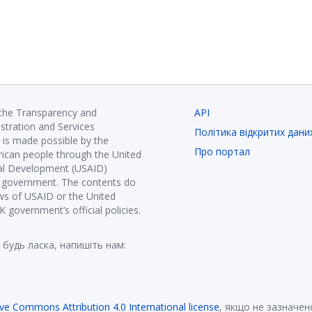
 the Transparency and
API
istration and Services
Політика відкритих дани
is made possible by the
Про портал
ican people through the United
nal Development (USAID)
K government. The contents do
ews of USAID or the United
government’s official policies.
 будь ласка, напишіть нам:
ive Commons Attribution 4.0 International license
, якщо не зазначен