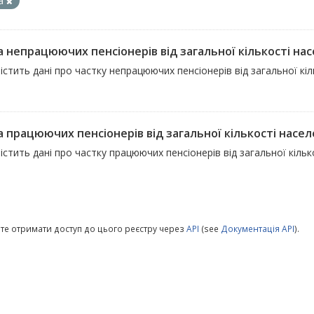
ка
а непрацюючих пенсіонерів від загальної кількості на
істить дані про частку непрацюючих пенсіонерів від загальної кі
а працюючих пенсіонерів від загальної кількості насе
істить дані про частку працюючих пенсіонерів від загальної кіль
те отримати доступ до цього реєстру через
API
(see
Документація API
).