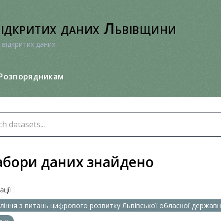
відкритих даних Львівщини
 відкритих даних
Розпорядникам
абори даних знайдено
ції :
ління з питань цифрового розвитку Львівської обласної державно