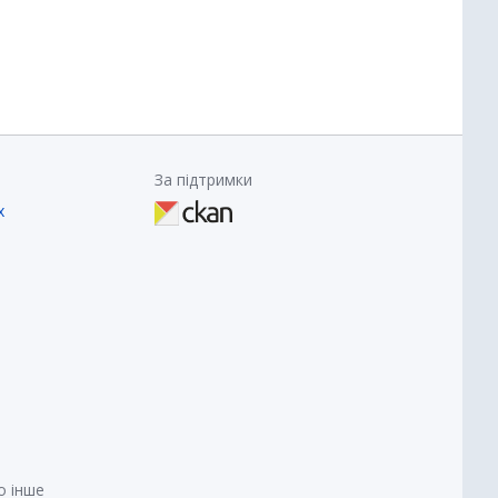
За підтримки
х
о інше