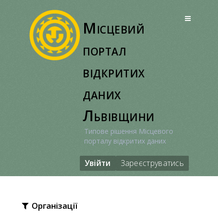
Перейти
до
Місцевий
вмісту
портал
відкритих
даних
Львівщини
Типове рішення Місцевого
порталу відкритих даних
Увійти
Зареєструватись
Організації