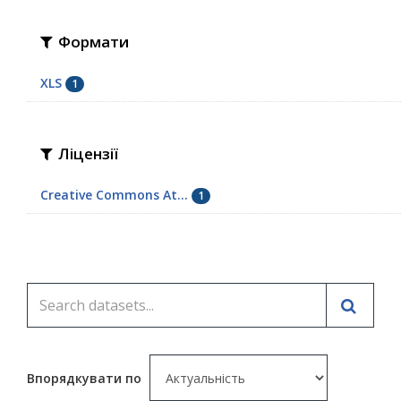
Формати
XLS
1
Ліцензії
Creative Commons At...
1
Впорядкувати по