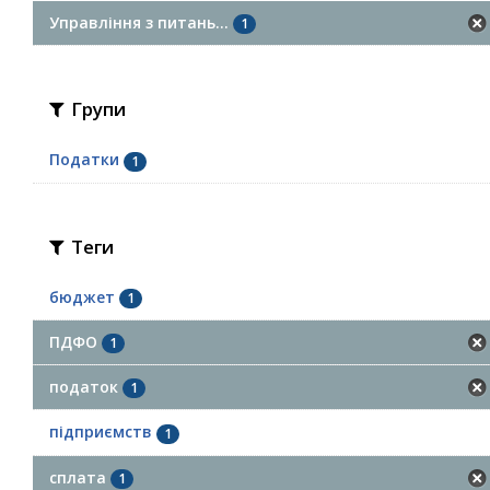
Управління з питань...
1
Групи
Податки
1
Теги
бюджет
1
ПДФО
1
податок
1
підприємств
1
сплата
1