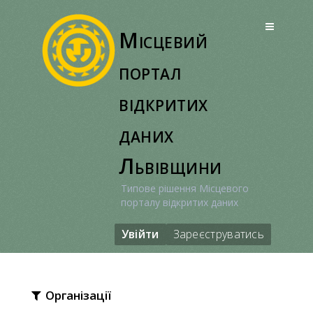
Перейти
до
Місцевий
вмісту
портал
відкритих
даних
Львівщини
Типове рішення Місцевого
порталу відкритих даних
Увійти
Зареєструватись
Організації