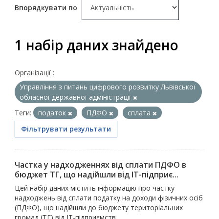
Впорядкувати по
1 набір даних знайдено
Організації :
Управління з питань цифрового розвитку Львівської
обласної державної адміністрації
Теги:
податок
ПДФО
сплата
Фільтрувати результати
Частка у надходженнях від сплати ПДФО в
бюджет ТГ, що надійшли від ІТ-підприє...
Цей набір даних містить інформацію про частку
надходжень від сплати податку на доходи фізичних осіб
(ПДФО), що надійшли до бюджету територіальних
громад (ТГ) від ІТ-підприємств.