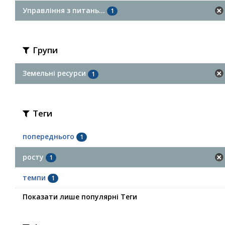
Управління з питань...
1
Групи
Земельні ресурси
1
Теги
попереднього
1
росту
1
темпи
1
Показати лише популярні Теги