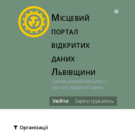
Перейти
до
Місцевий
вмісту
портал
відкритих
даних
Львівщини
Типове рішення Місцевого
порталу відкритих даних
Увійти
Зареєструватись
Організації