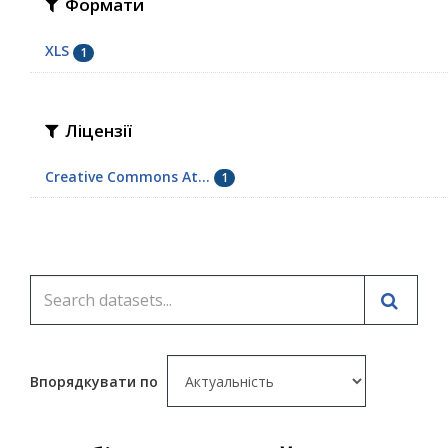
Формати
XLS
1
Ліцензії
Creative Commons At...
1
Впорядкувати по