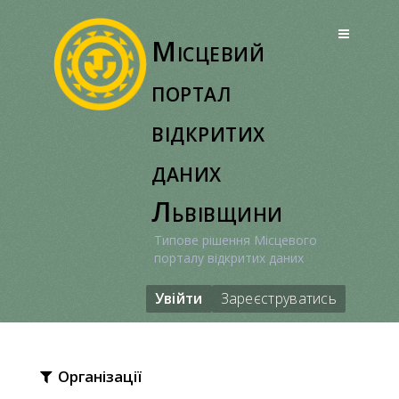
Перейти
до
Місцевий
вмісту
портал
відкритих
даних
Львівщини
Типове рішення Місцевого
порталу відкритих даних
Увійти
Зареєструватись
Організації