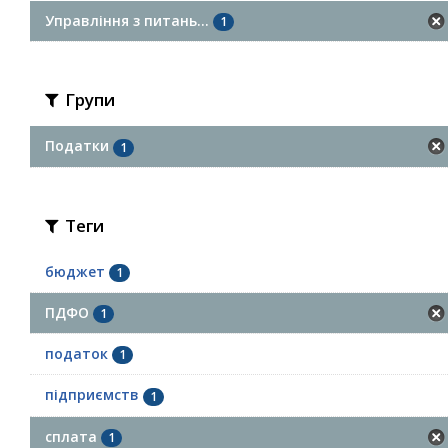
Управління з питань...
1
Групи
Податки
1
Теги
бюджет
1
ПДФО
1
податок
1
підприємств
1
сплата
1