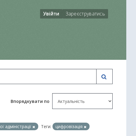
Увійти
Зареєструватись
Впорядкувати по
ї адміністрації
Теги:
цифровізація