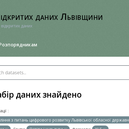
відкритих даних Львівщини
 відкритих даних
Розпорядникам
абір даних знайдено
ції :
ління з питань цифрового розвитку Львівської обласної державно