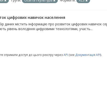
чки
Групи:
Освіта і культура
Формати:
XLS
ток цифрових навичок населення
бір даних містить інформацію про розвиток цифрових навичок се
ють рівень володіння цифровими технологіями, участь...
те отримати доступ до цього реєстру через
API
(see
Документація API
).