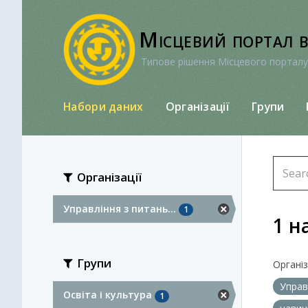
Перейти
до
Місцевий портал 
вмісту
Типове рішення Місцевого порталу
Набори даних
Організації
Групи
Організації
Управління з питань...
1
1 н
Групи
Організа
Управ
Освіта і культура
1