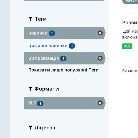
нави
Теги
Розви
Цей на
навички
1
включа
цифрові навички
1
XLS
цифровізація
1
Показати лише популярні Теги
Ви може
Формати
XLS
1
Ліцензії