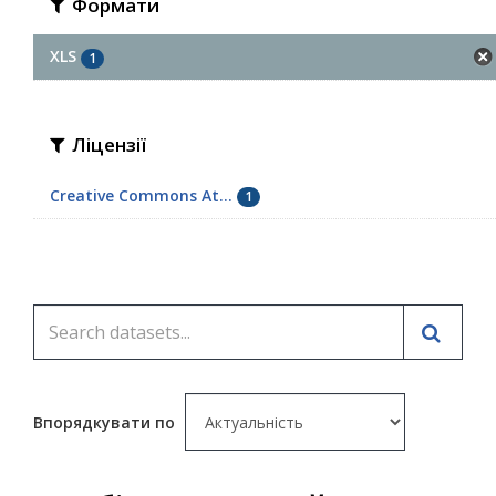
Формати
XLS
1
Ліцензії
Creative Commons At...
1
Впорядкувати по