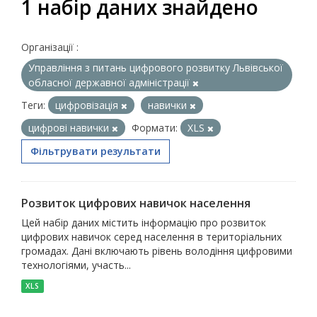
1 набір даних знайдено
Організації :
Управління з питань цифрового розвитку Львівської
обласної державної адміністрації
Теги:
цифровізація
навички
цифрові навички
Формати:
XLS
Фільтрувати результати
Розвиток цифрових навичок населення
Цей набір даних містить інформацію про розвиток
цифрових навичок серед населення в територіальних
громадах. Дані включають рівень володіння цифровими
технологіями, участь...
XLS