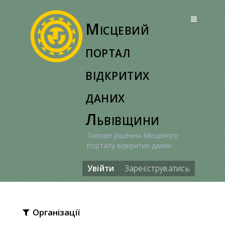
Перейти
до
Місцевий
вмісту
портал
відкритих
даних
Львівщини
Типове рішення Місцевого
порталу відкритих даних
Увійти
Зареєструватись
Організації