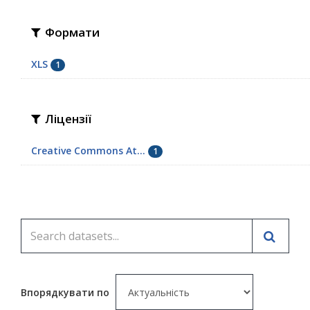
Формати
XLS
1
Ліцензії
Creative Commons At...
1
Впорядкувати по