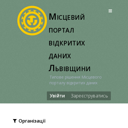
Перейти
до
Місцевий
вмісту
портал
відкритих
даних
Львівщини
Типове рішення Місцевого
порталу відкритих даних
Увійти
Зареєструватись
Організації