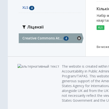
XLS
4
Кількі
Набір м
квартал
Ліцензії
XLS
Creative Commons At...
4
Ви може
The website is created within
Accountability in Public Admin
Program/TAPAS. This website 
generous support of the Amer
States Agency for Internatio
alongside UK aid from the U
not necessarily reflect the vi
States Government and the UK 