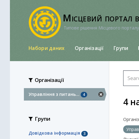
Перейти
до
Місцевий портал 
вмісту
Типове рішення Місцевого порталу
Набори даних
Організації
Групи
Організації
Управління з питань...
4
4 н
Групи
Організа
Управ
Довідкова інформація
3