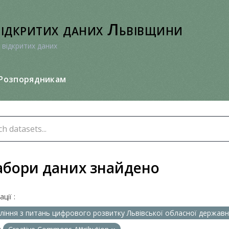
відкритих даних Львівщини
 відкритих даних
Розпорядникам
абори даних знайдено
ції :
ління з питань цифрового розвитку Львівської обласної державно