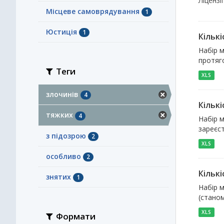
Ліцензії
Місцеве самоврядування
1
Юстиція
1
Кількі
Набір м
протяго
Теги
XLS
злочинів
4
Кількі
тяжких
4
Набір м
зареєст
з підозрою
2
XLS
особливо
2
Кількі
знятих
1
Набір м
(станом
XLS
Формати