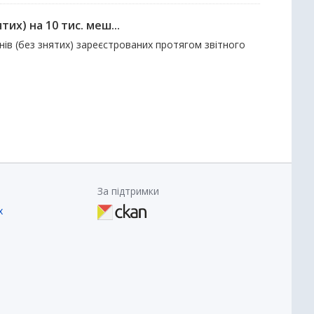
их) на 10 тис. меш...
нів (без знятих) зареєстрованих протягом звітного
За підтримки
х