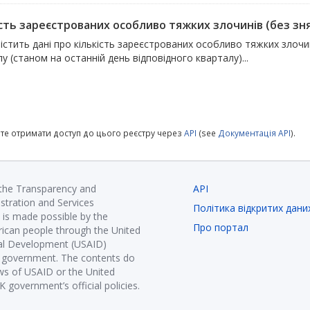
сть зареєстрованих особливо тяжких злочинів (без знят
істить дані про кількість зареєстрованих особливо тяжких злочи
у (станом на останній день відповідного кварталу)...
те отримати доступ до цього реєстру через
API
(see
Документація API
).
 the Transparency and
API
istration and Services
Політика відкритих дани
is made possible by the
Про портал
ican people through the United
nal Development (USAID)
K government. The contents do
ews of USAID or the United
government’s official policies.