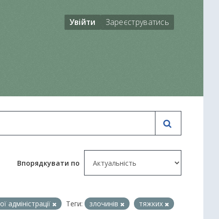
Увійти
Зареєструватись
Впорядкувати по
ї адміністрації
Теги:
злочинів
тяжких