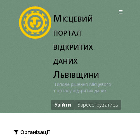
Перейти
до
Місцевий
вмісту
портал
відкритих
даних
Львівщини
Типове рішення Місцевого
порталу відкритих даних
Увійти
Зареєструватись
Організації