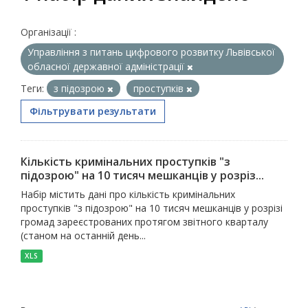
Організації :
Управління з питань цифрового розвитку Львівської
обласної державної адміністрації
Теги:
з підозрою
проступків
Фільтрувати результати
Кількість кримінальних проступків "з
підозрою" на 10 тисяч мешканців у розріз...
Набір містить дані про кількість кримінальних
проступків "з підозрою" на 10 тисяч мешканців у розрізі
громад зареєстрованих протягом звітного кварталу
(станом на останній день...
XLS