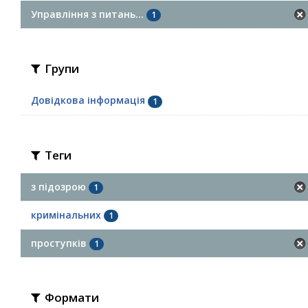
Управління з питань...
1
Групи
Довідкова інформація
1
Теги
з підозрою
1
кримінальних
1
проступків
1
Формати