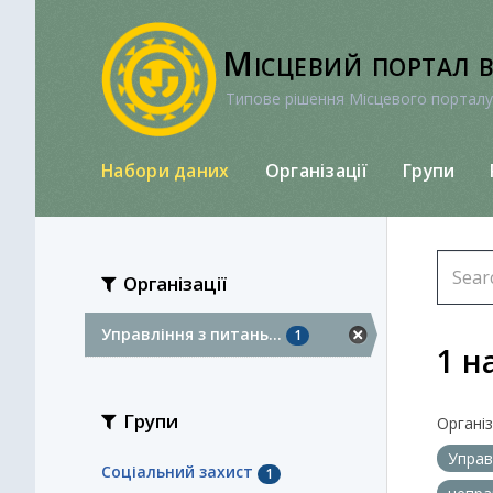
Перейти
до
Місцевий портал 
вмісту
Типове рішення Місцевого порталу
Набори даних
Організації
Групи
Організації
Управління з питань...
1
1 н
Групи
Організа
Управ
Соціальний захист
1