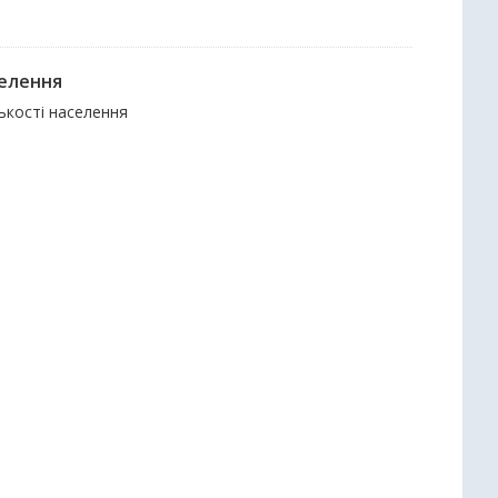
селення
лькості населення