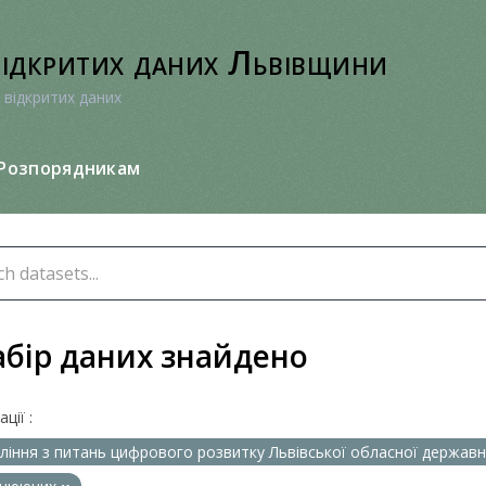
відкритих даних Львівщини
 відкритих даних
Розпорядникам
абір даних знайдено
ції :
ління з питань цифрового розвитку Львівської обласної державно