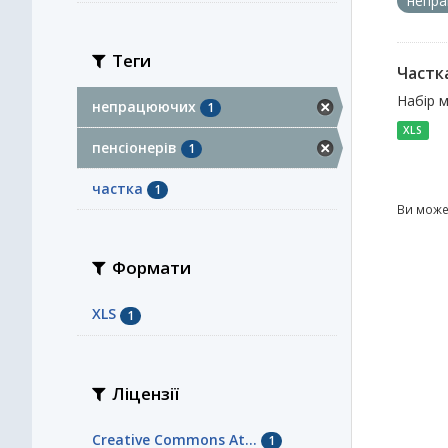
непр
Теги
Частк
Набір м
непрацюючих
1
XLS
пенсіонерів
1
частка
1
Ви може
Формати
XLS
1
Ліцензії
Creative Commons At...
1