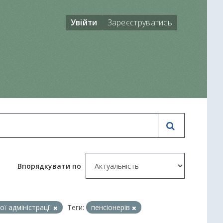
Увійти
Зареєструватись
Впорядкувати по
ї адміністрації
Теги:
пенсіонерів