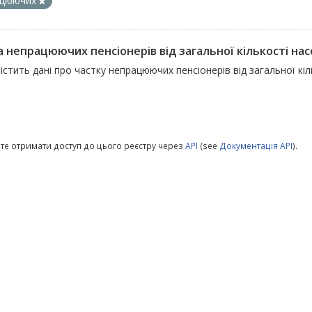
ацюючих
а непрацюючих пенсіонерів від загальної кількості на
істить дані про частку непрацюючих пенсіонерів від загальної кі
те отримати доступ до цього реєстру через
API
(see
Документація API
).