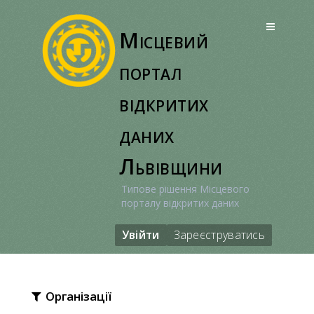
Перейти
до
Місцевий
вмісту
портал
відкритих
даних
Львівщини
Типове рішення Місцевого
порталу відкритих даних
Увійти
Зареєструватись
Організації