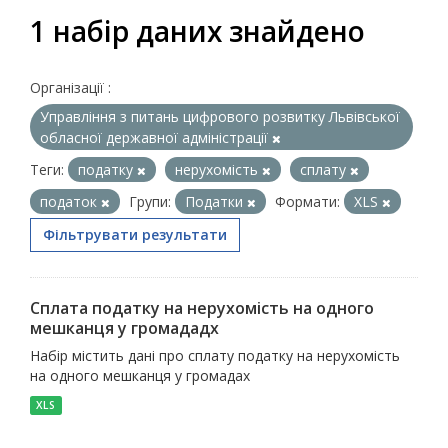
1 набір даних знайдено
Організації :
Управління з питань цифрового розвитку Львівської
обласної державної адміністрації
Теги:
податку
нерухомість
сплату
податок
Групи:
Податки
Формати:
XLS
Фільтрувати результати
Сплата податку на нерухомість на одного
мешканця у громададх
Набір містить дані про сплату податку на нерухомість
на одного мешканця у громадах
XLS