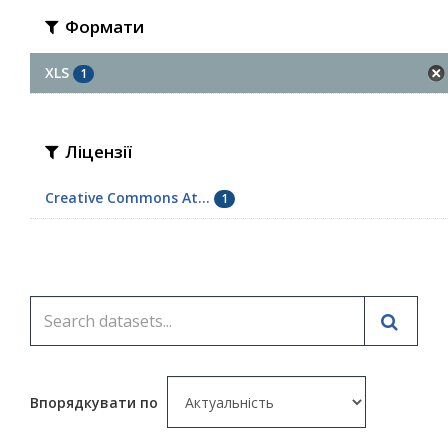
Формати
XLS
1
Ліцензії
Creative Commons At...
1
Впорядкувати по