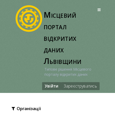
Перейти
до
Місцевий
вмісту
портал
відкритих
даних
Львівщини
Типове рішення Місцевого
порталу відкритих даних
Увійти
Зареєструватись
Організації