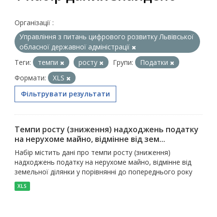
Організації :
Управління з питань цифрового розвитку Львівської
обласної державної адміністрації
Теги:
темпи
росту
Групи:
Податки
Формати:
XLS
Фільтрувати результати
Темпи росту (зниження) надходжень податку
на нерухоме майно, відмінне від зем...
Набір містить дані про темпи росту (зниження)
надходжень податку на нерухоме майно, відмінне від
земельної ділянки у порівнянні до попереднього року
XLS