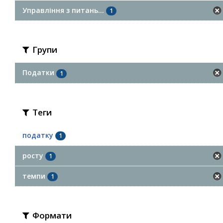
Управління з питань...
1
Групи
Податки
1
Теги
податку
1
росту
1
темпи
1
Формати