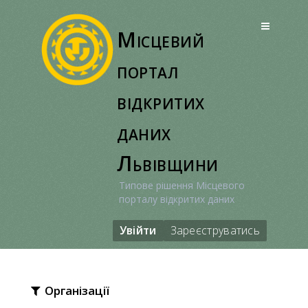
Перейти
до
Місцевий
вмісту
портал
відкритих
даних
Львівщини
Типове рішення Місцевого
порталу відкритих даних
Увійти
Зареєструватись
Організації