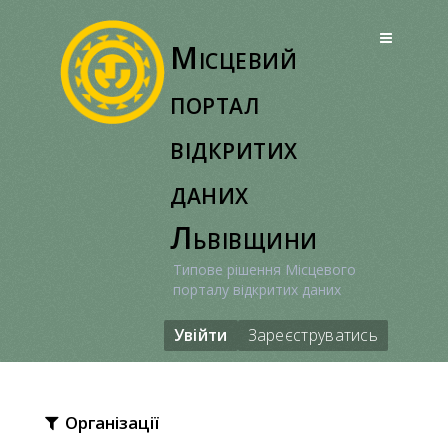
Перейти
до
Місцевий
вмісту
портал
відкритих
даних
Львівщини
Типове рішення Місцевого
порталу відкритих даних
Увійти
Зареєструватись
Організації