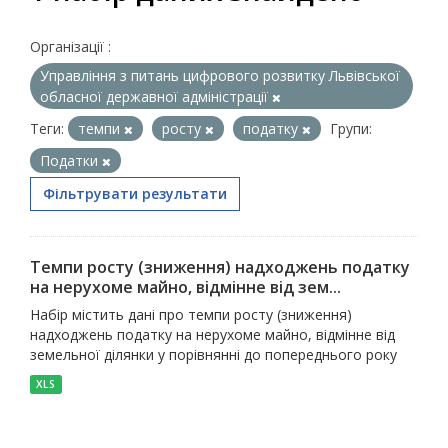
Організації :
Управління з питань цифрового розвитку Львівської
обласної державної адміністрації
Теги:
темпи
росту
податку
Групи:
Податки
Фільтрувати результати
Темпи росту (зниження) надходжень податку
на нерухоме майно, відмінне від зем...
Набір містить дані про темпи росту (зниження)
надходжень податку на нерухоме майно, відмінне від
земельної ділянки у порівнянні до попереднього року
XLS