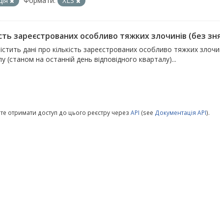
ція
Формати:
XLS
сть зареєстрованих особливо тяжких злочинів (без знят
істить дані про кількість зареєстрованих особливо тяжких злочи
у (станом на останній день відповідного кварталу)...
те отримати доступ до цього реєстру через
API
(see
Документація API
).