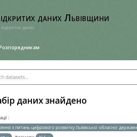
відкритих даних Львівщини
 відкритих даних
Розпорядникам
абір даних знайдено
ції :
ління з питань цифрового розвитку Львівської обласної державно