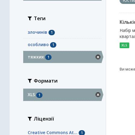
Юсти
Теги
Кількі
Набір м
злочинів
1
квартал
особливо
1
XLS
тяжких
1
Ви може
Формати
XLS
1
Ліцензії
Creative Commons At...
1