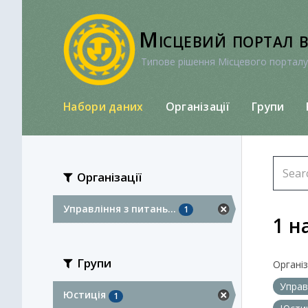
Перейти
до
Місцевий портал 
вмісту
Типове рішення Місцевого порталу
Набори даних
Організації
Групи
Організації
Управління з питань...
1
1 н
Групи
Організа
Управ
Юстиція
1