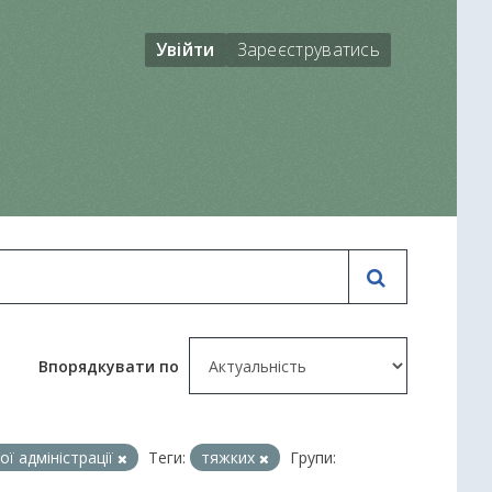
Увійти
Зареєструватись
Впорядкувати по
ї адміністрації
Теги:
тяжких
Групи: