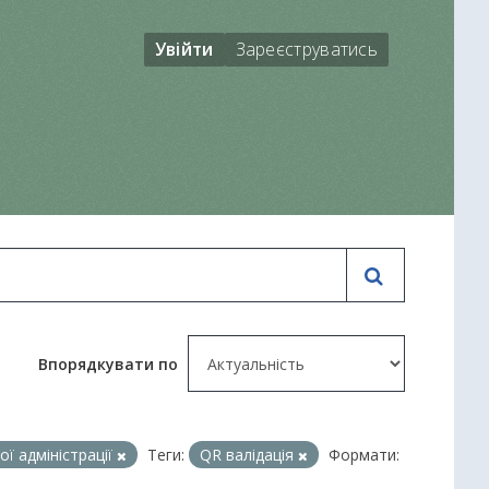
Увійти
Зареєструватись
Впорядкувати по
ї адміністрації
Теги:
QR валідація
Формати: