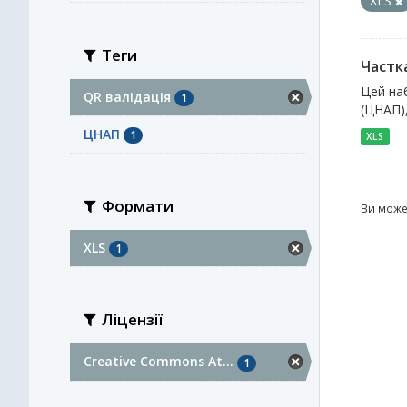
XLS
Теги
Частка
Цей наб
QR валідація
1
(ЦНАП),
ЦНАП
1
XLS
Формати
Ви може
XLS
1
Ліцензії
Creative Commons At...
1