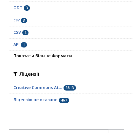
ODT
3
сsv
3
СSV
2
API
1
Показати більше Формати
Ліцензії
Creative Commons At...
3813
Ліцензію не вказано
467