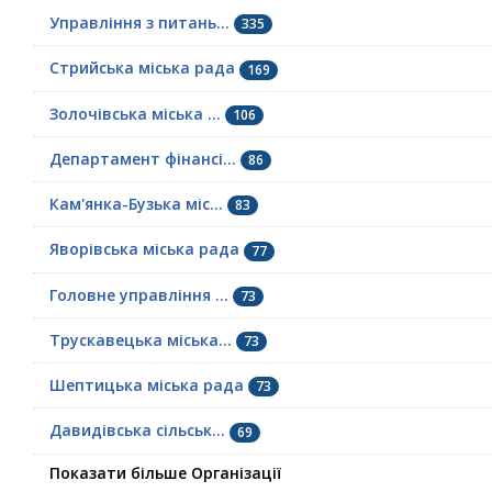
Управління з питань...
335
Стрийська міська рада
169
Золочівська міська ...
106
Департамент фінансі...
86
Кам'янка-Бузька міс...
83
Яворівська міська рада
77
Головне управління ...
73
Трускавецька міська...
73
Шептицька міська рада
73
Давидівська сільськ...
69
Показати більше Організації