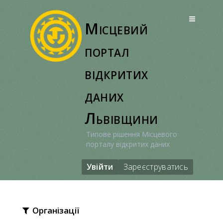
Перейти
до
Місцевий
вмісту
портал
відкритих
даних
Львівщини
Типове рішення Місцевого
порталу відкритих даних
Увійти
Зареєструватись
Організації