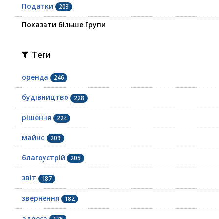
Податки
203
Показати більше Групи
Теги
оренда
246
будівництво
228
рішення
224
майно
209
благоустрій
205
звіт
187
звернення
182
адреса
175