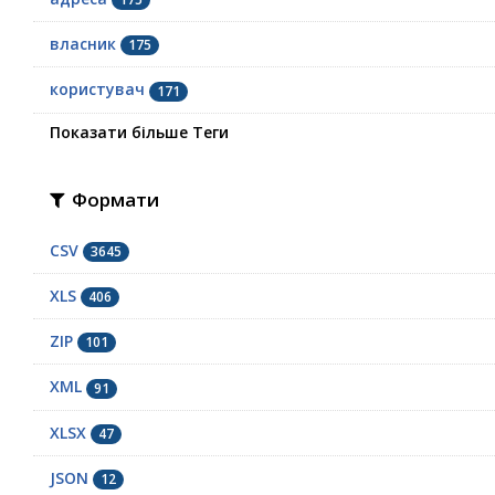
власник
175
користувач
171
Показати більше Теги
Формати
CSV
3645
XLS
406
ZIP
101
XML
91
XLSX
47
JSON
12