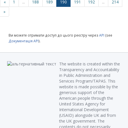
«
1
...
188
189
190
191
192
...
214
»
Ви можете отримати доступ до цього реєстру через
API
(see
Документація API
).
The website is created within the
Transparency and Accountability
in Public Administration and
Services Program/TAPAS. This
website is made possible by the
generous support of the
American people through the
United States Agency for
International Development
(USAID) alongside UK aid from
the UK government. The
contents do not necessarily