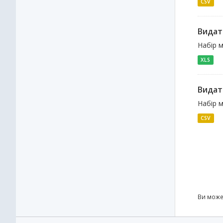
CSV
Видат
Набір м
XLS
Видатк
Набір м
CSV
Ви може