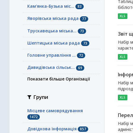
Таблиця
Кам'янка-Бузька міс...
83
бібліот
XLS
Яворівська міська рада
77
Трускавецька міська...
73
Звіт 
Набір м
Шептицька міська рада
73
характ
Головне управління ...
72
XLS
Давидівська сільськ...
69
Інфор
Показати більше Організації
Набір м
підрозд
Групи
XLS
Місцеве самоврядування
Перел
1472
Набір м
Довідкова інформація
857
адмініс