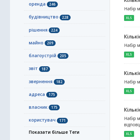
Кількі
оренда
246
Набір м
будівництво
228
XLS
рішення
224
Кількі
майно
209
Набір м
XLS
благоустрій
205
звіт
187
Кількі
звернення
Набір м
182
XLS
адреса
175
власник
175
Кільк
Набір м
користувач
171
відпові
Показати більше Теги
XLS