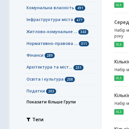
XLS
Комунальна власність
491
Інфраструктура міста
477
Серед
Набір м
Житлово-комунальне ...
343
року
Нормативно-правова ...
311
XLS
Фінанси
289
Кількі
Архітектура та міст...
231
Набір м
XLS
Освіта і культура
208
Податки
203
Кількі
Показати більше Групи
Набір м
XLS
Теги