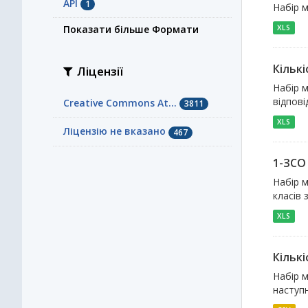
API
1
Набір м
Показати більше Формати
XLS
Кількі
Ліцензії
Набір м
відпові
Creative Commons At...
3811
XLS
Ліцензію не вказано
467
1-ЗСО
Набір 
класів 
XLS
Кількі
Набір м
наступн