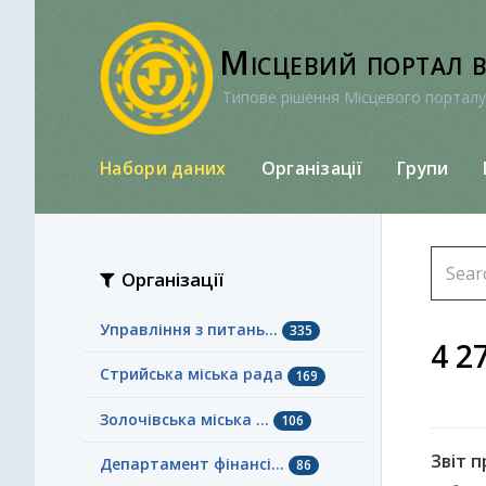
Перейти
до
Місцевий портал 
вмісту
Типове рішення Місцевого порталу
Набори даних
Організації
Групи
Організації
Управління з питань...
335
4 2
Стрийська міська рада
169
Золочівська міська ...
106
Звіт п
Департамент фінансі...
86