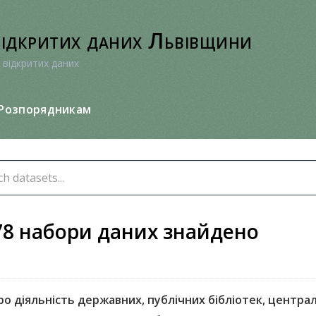
відкритих даних Львівщини
 відкритих даних
Розпорядникам
78 набори даних знайдено
ро діяльність державних, публічних бібліотек, централі