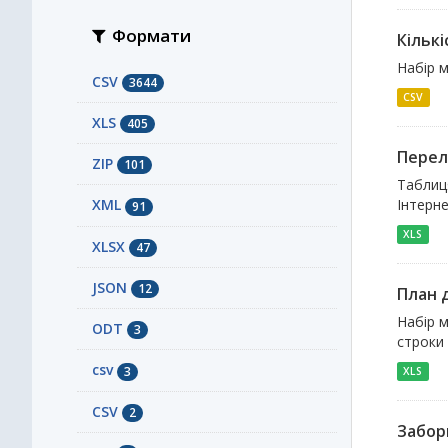
Формати
Кількі
Набір м
CSV
3644
CSV
XLS
405
Перел
ZIP
101
Таблиця
Інтерне
XML
91
XLS
XLSX
47
JSON
12
План д
Набір м
ODT
3
строки 
сsv
3
XLS
СSV
2
Заборг