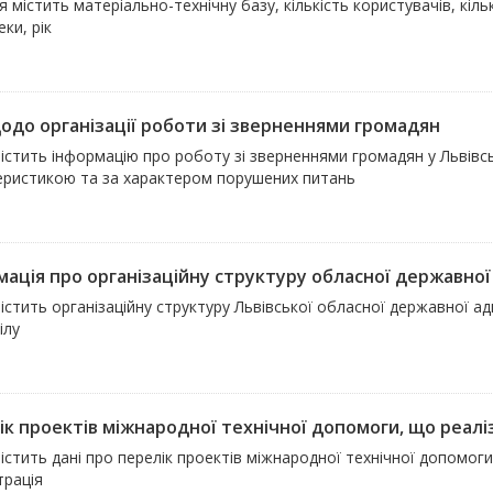
 містить матеріально-технічну базу, кількість користувачів, кіль
еки, рік
щодо організації роботи зі зверненнями громадян
істить інформацію про роботу зі зверненнями громадян у Львівськ
еристикою та за характером порушених питань
мація про організаційну структуру обласної державної 
істить організаційну структуру Львівської обласної державної ад
ілу
ік проектів міжнародної технічної допомоги, що реалі
істить дані про перелік проектів міжнародної технічної допомог
трація