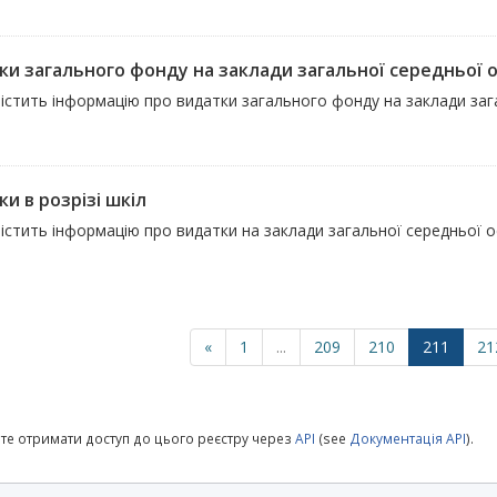
ки загального фонду на заклади загальної середньої о
істить інформацію про видатки загального фонду на заклади зага
и в розрізі шкіл
істить інформацію про видатки на заклади загальної середньої о
«
1
...
209
210
211
21
те отримати доступ до цього реєстру через
API
(see
Документація API
).