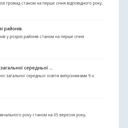
різі громад станом на перше січня відповідного року.
і районів.
ків у розрізі районів станом на перше січня
агальної середньої ...
ї загальної середньої освіти випускниками 9-х
навчального року станом на 05 вересня року,