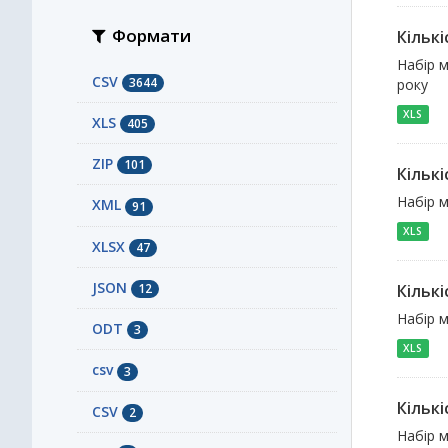
Формати
Кільк
Набір м
CSV
3644
року
XLS
XLS
405
ZIP
101
Кільк
Набір м
XML
91
XLS
XLSX
47
JSON
12
Кільк
Набір м
ODT
3
XLS
сsv
3
Кільк
СSV
2
Набір м