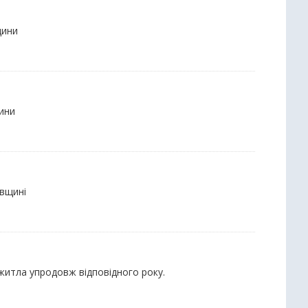
щини
щини
івщині
 житла упродовж відповідного року.