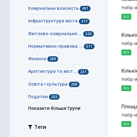
Набір м
Комунальна власність
491
XLS
Інфраструктура міста
477
Житлово-комунальне ...
343
Кількі
Набір м
Нормативно-правова ...
311
XLS
Фінанси
289
Кількі
Архітектура та міст...
231
Набір м
Освіта і культура
208
XLS
Податки
203
Площа
Показати більше Групи
Набір 
XLS
Теги