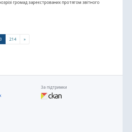
у розрізі громад зареєстрованих протягом звітного
3
214
»
За підтримки
х