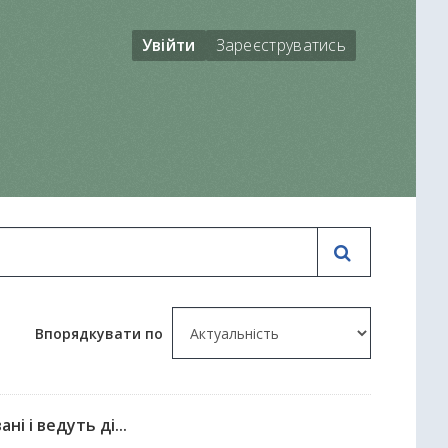
Увійти
Зареєструватись
Впорядкувати по
і і ведуть ді...