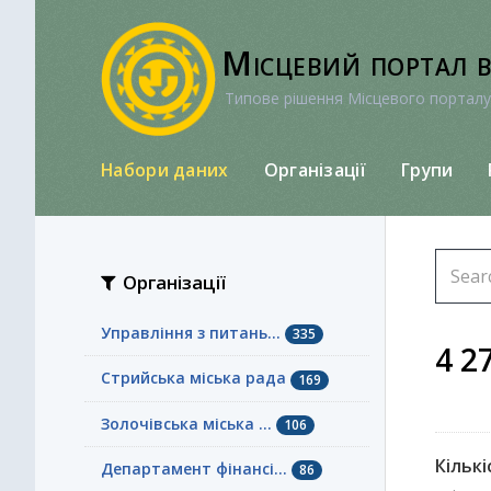
Перейти
до
Місцевий портал 
вмісту
Типове рішення Місцевого порталу
Набори даних
Організації
Групи
Організації
Управління з питань...
335
4 2
Стрийська міська рада
169
Золочівська міська ...
106
Кількі
Департамент фінансі...
86