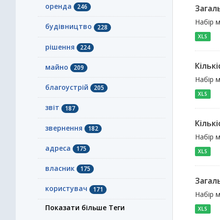
оренда
246
Загал
Набір м
будівництво
228
XLS
рішення
224
Кільк
майно
209
Набір м
благоустрій
205
XLS
звіт
187
Кільк
звернення
182
Набір м
адреса
175
XLS
власник
175
Загал
користувач
171
Набір м
Показати більше Теги
XLS