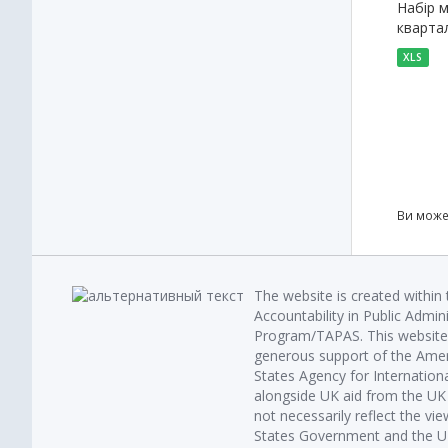
Набір м
квартал
XLS
Ви може
The website is created within
Accountability in Public Admin
Program/TAPAS. This website 
generous support of the Amer
States Agency for Internatio
alongside UK aid from the U
not necessarily reflect the vi
States Government and the UK 