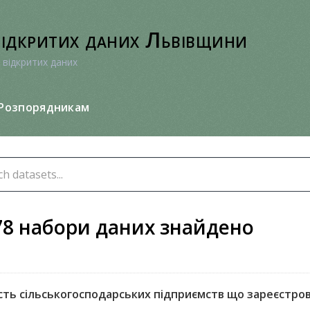
відкритих даних Львівщини
 відкритих даних
Розпорядникам
78 набори даних знайдено
сть сільськогосподарських підприємств що зареєстрован