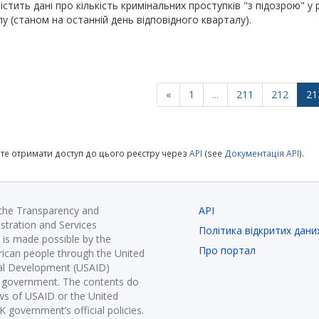
істить дані про кількість кримінальних проступків "з підозрою" 
у (станом на останній день відповідного кварталу).
«
1
...
211
212
21
те отримати доступ до цього реєстру через
API
(see
Документація API
).
 the Transparency and
API
istration and Services
Політика відкритих дани
is made possible by the
Про портал
ican people through the United
nal Development (USAID)
K government. The contents do
ews of USAID or the United
government’s official policies.