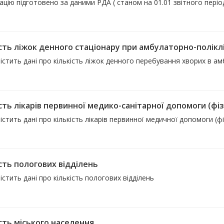
цію підготовено за даними РДА ( станом на 01.01 звітного періо
ість ліжок денного стаціонару при амбулаторно-полікл
істить дані про кількість ліжок денного перебування хворих в ам
сть лікарів первинної медико-санітарної допомоги (фіз
істить дані про кількість лікарів первинної медичної допомоги (ф
ість пологових відділень
істить дані про кількість пологових відділень
ість міського населення