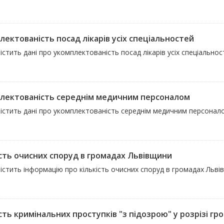
лектованість посад лікарів усіх спеціальностей
істить дані про укомплектованість посад лікарів усіх спеціальнос
лектованість середнім медичним персоналом
містить дані про укомплектованість середнім медичним персонал
ість очисних споруд в громадах Львівщини
істить інформацію про кількість очисних споруд в громадах Льві
сть кримінальних проступків "з підозрою" у розрізі гр