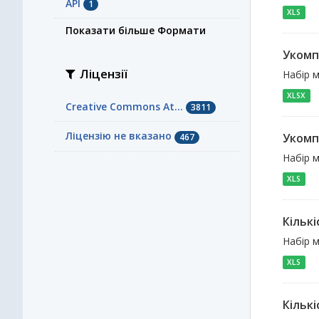
API
1
XLS
Показати більше Формати
Укомп
Ліцензії
Набір м
XLSX
Creative Commons At...
3811
Ліцензію не вказано
Укомп
467
Набір 
XLS
Кільк
Набір м
XLS
Кількі