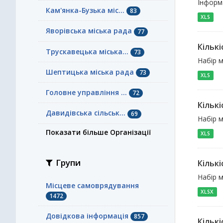
Інформа
Кам'янка-Бузька міс...
83
XLS
Яворівська міська рада
77
Кільк
Трускавецька міська...
73
Набір м
Шептицька міська рада
73
XLS
Головне управління ...
72
Кількі
Давидівська сільськ...
69
Набір м
Показати більше Організації
XLS
Групи
Кільк
Набір м
Місцеве самоврядування
XLSX
1472
Довідкова інформація
857
Кільк