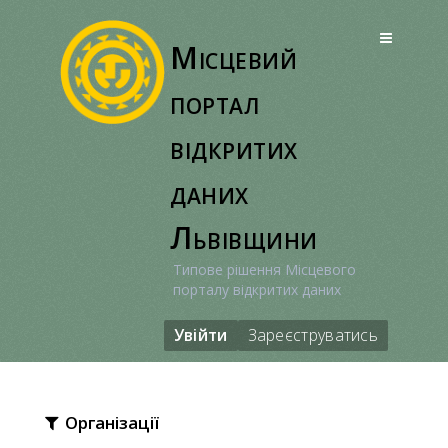
Перейти
до
Місцевий
вмісту
портал
відкритих
даних
Львівщини
Типове рішення Місцевого
порталу відкритих даних
Увійти
Зареєструватись
Організації