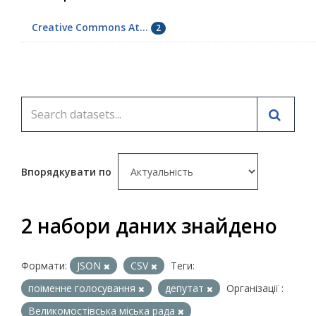
Creative Commons At...
2
Впорядкувати по
2 набори даних знайдено
Формати:
JSON
CSV
Теги:
поіменне голосування
депутат
Організації :
Великомостівська міська рада