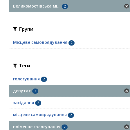
Великомостівська мі...
2
Групи
Місцеве самоврядування
2
Теги
голосування
2
депутат
2
засідання
2
місцеве самоврядування
2
поіменне голосування
2