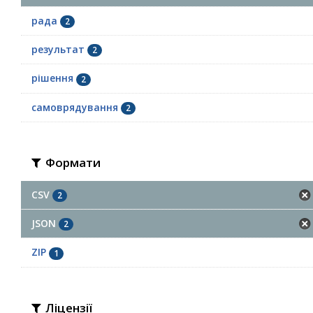
рада
2
результат
2
рішення
2
самоврядування
2
Формати
CSV
2
JSON
2
ZIP
1
Ліцензії