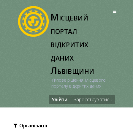
Перейти
до
Місцевий
вмісту
портал
відкритих
даних
Львівщини
Типове рішення Місцевого
порталу відкритих даних
Увійти
Зареєструватись
Організації