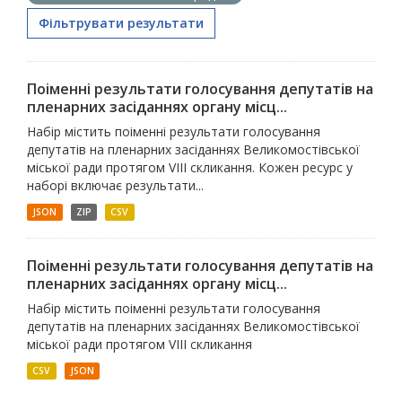
Фільтрувати результати
Поіменні результати голосування депутатів на
пленарних засіданнях органу місц...
Набір містить поіменні результати голосування
депутатів на пленарних засіданнях Великомостівської
міської ради протягом VІII скликання. Кожен ресурс у
наборі включає результати...
JSON
ZIP
CSV
Поіменні результати голосування депутатів на
пленарних засіданнях органу місц...
Набір містить поіменні результати голосування
депутатів на пленарних засіданнях Великомостівської
міської ради протягом VІII скликання
CSV
JSON