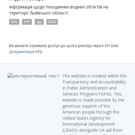
Інформація щодо площинних водних об'єктів на
території Львівської області.
SHX
SHP
qpj
QGIS
Ви можете отримати доступ до цього реєстру через
API
(see
Документація API
).
The website is created within the
Transparency and Accountability
in Public Administration and
Services Program/TAPAS. This
website is made possible by the
generous support of the
American people through the
United States Agency for
International Development
(USAID) alongside UK aid from