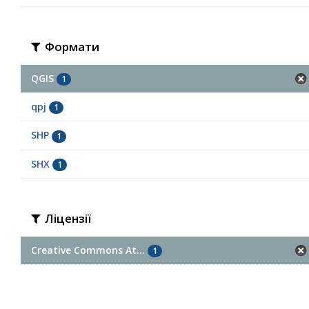
Формати
QGIS
1
qpj
1
SHP
1
SHX
1
Ліцензії
Creative Commons At...
1