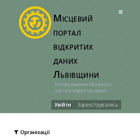
Перейти
до
Місцевий
вмісту
портал
відкритих
даних
Львівщини
Типове рішення Місцевого
порталу відкритих даних
Увійти
Зареєструватись
Організації