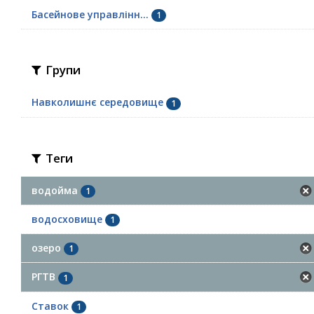
Басейнове управлінн...
1
Групи
Навколишнє середовище
1
Теги
водойма
1
водосховище
1
озеро
1
РГТВ
1
Ставок
1