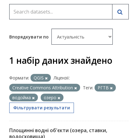
Впорядкувати по
1 набір даних знайдено
Формати:
QGIS
Ліцензії:
Creative Commons Attribution
Теги:
РГТВ
водойма
озеро
Фільтрувати результати
Площинні водні об'єкти (озера, ставки,
водосховища)