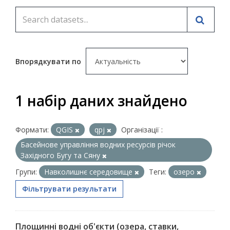
Впорядкувати по
1 набір даних знайдено
Формати:
QGIS
qpj
Організації :
Басейнове управління водних ресурсів річок
Західного Бугу та Сяну
Групи:
Навколишнє середовище
Теги:
озеро
Фільтрувати результати
Площинні водні об'єкти (озера, ставки,