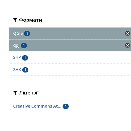
Формати
QGIS
1
qpj
1
SHP
1
SHX
1
Ліцензії
Creative Commons At...
1