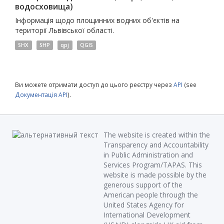
водосховища)
Інформація щодо площинних водних об'єктів на
території Львівської області.
SHX
SHP
qpj
QGIS
Ви можете отримати доступ до цього реєстру через
API
(see
Документація API
).
The website is created within the
Transparency and Accountability
in Public Administration and
Services Program/TAPAS. This
website is made possible by the
generous support of the
American people through the
United States Agency for
International Development