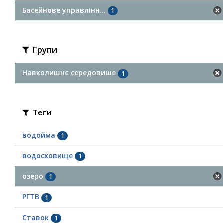
Басейнове управлінн...
1
Групи
Навколишнє середовище
1
Теги
водойма
1
водосховище
1
озеро
1
РГТВ
1
Ставок
1