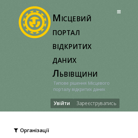
Перейти
до
Місцевий
вмісту
портал
відкритих
даних
Львівщини
Типове рішення Місцевого
порталу відкритих даних
Увійти
Зареєструватись
Організації