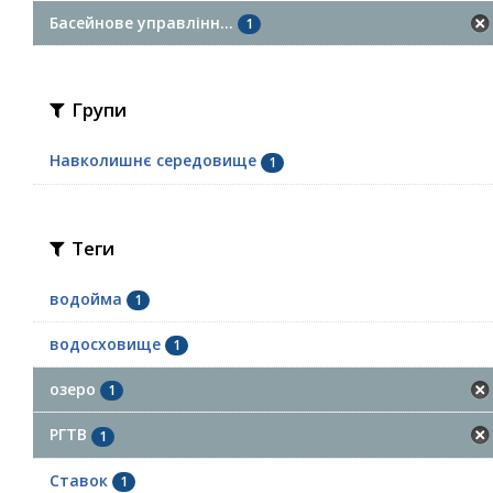
Басейнове управлінн...
1
Групи
Навколишнє середовище
1
Теги
водойма
1
водосховище
1
озеро
1
РГТВ
1
Ставок
1