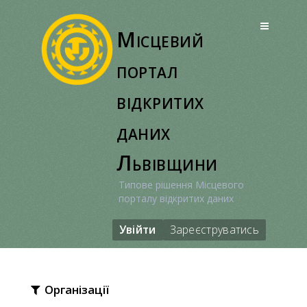
Перейти
до
Місцевий
вмісту
портал
відкритих
даних
Львівщини
Типове рішення Місцевого
порталу відкритих даних
Увійти
Зареєструватись
Організації