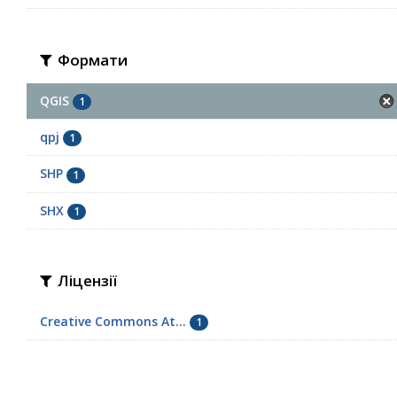
Формати
QGIS
1
qpj
1
SHP
1
SHX
1
Ліцензії
Creative Commons At...
1