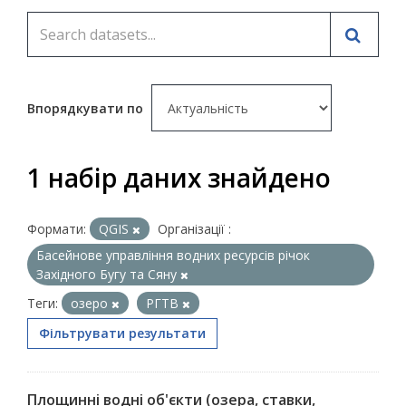
Впорядкувати по
1 набір даних знайдено
Формати:
QGIS
Організації :
Басейнове управління водних ресурсів річок
Західного Бугу та Сяну
Теги:
озеро
РГТВ
Фільтрувати результати
Площинні водні об'єкти (озера, ставки,