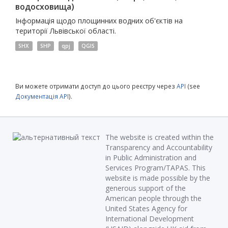
водосховища)
Інформація щодо площинних водних об'єктів на
території Львівської області.
SHX
SHP
qpj
QGIS
Ви можете отримати доступ до цього реєстру через
API
(see
Документація API
).
The website is created within the
Transparency and Accountability
in Public Administration and
Services Program/TAPAS. This
website is made possible by the
generous support of the
American people through the
United States Agency for
International Development